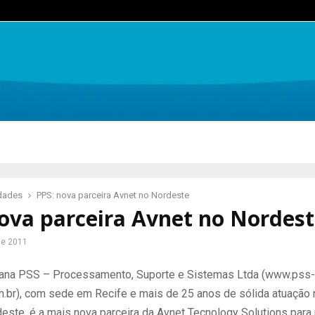
idades
PPS: nova parceira Avnet no Nordeste
ova parceira Avnet no Nordes
de 2011
ana PSS – Processamento, Suporte e Sistemas Ltda (www.pss-
.br), com sede em Recife e mais de 25 anos de sólida atuação
este, é a mais nova parceira da Avnet Tecnology Solutions para 