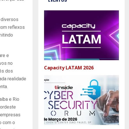
 diversos
 com reflexos
mitindo
are e
ivos no
Capacity LATAM 2026
és dos
ada realidade
nta.
aíba e Rio
Nordeste
s empresas
do com o