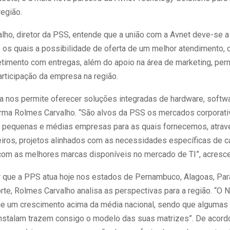
região.
lho, diretor da PSS, entende que a união com a Avnet deve-se a
e os quais a possibilidade de oferta de um melhor atendimento,
imento com entregas, além do apoio na área de marketing, per
articipação da empresa na região.
ia nos permite oferecer soluções integradas de hardware, softw
firma Rolmes Carvalho. “São alvos da PSS os mercados corporat
pequenas e médias empresas para as quais fornecemos, atrav
iros, projetos alinhados com as necessidades específicas de c
com as melhores marcas disponíveis no mercado de TI”, acresce
 que a PPS atua hoje nos estados de Pernambuco, Alagoas, Par
rte, Rolmes Carvalho analisa as perspectivas para a região. “O 
je um crescimento acima da média nacional, sendo que alguma
instalam trazem consigo o modelo das suas matrizes”. De acor