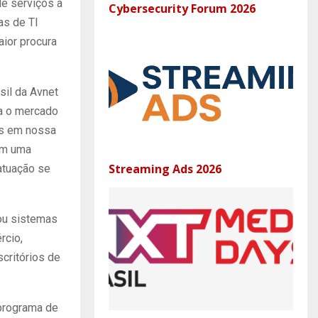
de serviços a
Cybersecurity Forum 2026
as de TI
ior procura
sil da Avnet
ra o mercado
os em nossa
om uma
Streaming Ads 2026
atuação se
ou sistemas
rcio,
scritórios de
 programa de