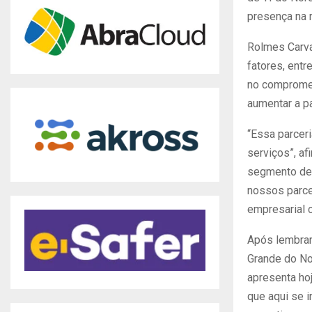
presença na 
Rolmes Carva
fatores, entr
no compromet
aumentar a p
“Essa parcer
serviços”, a
segmento de 
nossos parce
empresarial 
Após lembrar
Grande do No
apresenta ho
que aqui se 