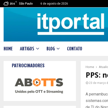
C
São Paulo
6 de agosto de 2026
20.6
HOME
ARTIGOS
BLOG
CONTATO
PATROCINADORES
Home
Atual
PPS: n
23 de março 
A pernambuc
sistemas.com
de TI do Nord