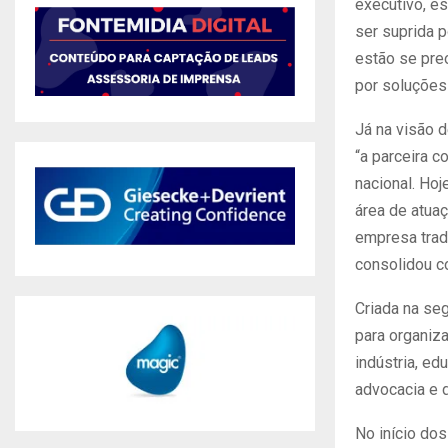
executivo, e
ser suprida p
estão se pre
por soluções 
Já na visão d
“a parceira 
nacional. Ho
área de atua
empresa trad
consolidou co
Criada na se
para organiz
indústria, ed
advocacia e d
No início dos