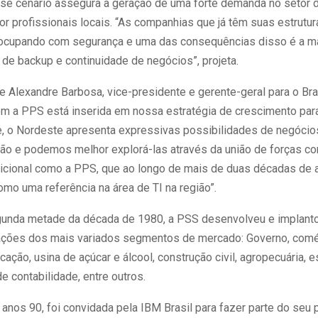
sse cenário assegura a geração de uma forte demanda no setor 
or profissionais locais. “As companhias que já têm suas estrutur
ocupando com segurança e uma das consequências disso é a ma
de backup e continuidade de negócios”, projeta.
e Alexandre Barbosa, vice-presidente e gerente-geral para o Bra
com a PPS está inserida em nossa estratégia de crescimento pa
je, o Nordeste apresenta expressivas possibilidades de negóci
ção e podemos melhor explorá-las através da união de forças c
icional como a PPS, que ao longo de mais de duas décadas de 
mo uma referência na área de TI na região”.
gunda metade da década de 1980, a PSS desenvolveu e implant
ações dos mais variados segmentos de mercado: Governo, comé
ucação, usina de açúcar e álcool, construção civil, agropecuária, e
e contabilidade, entre outros.
 anos 90, foi convidada pela IBM Brasil para fazer parte do seu