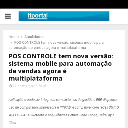
PRIMARY
MENU
Home
Atualidades
POS CONTROLE tem nova versão: sistema mobile para
automação de vendas agora é multiplataforma
POS CONTROLE tem nova versão:
sistema mobile para automação
de vendas agora é
multiplataforma
22 de março de 2018
Aplicação e pode ser integrada com sistemas de gestão e ERP, dispensa
uso de computador, impressora e PINPAD, é compatível com redes 3G/4G,
Wi-Fi e RJ45+Bluetooth e adquirências Getnet, Rede, Stone, SafraPay e
Cielo