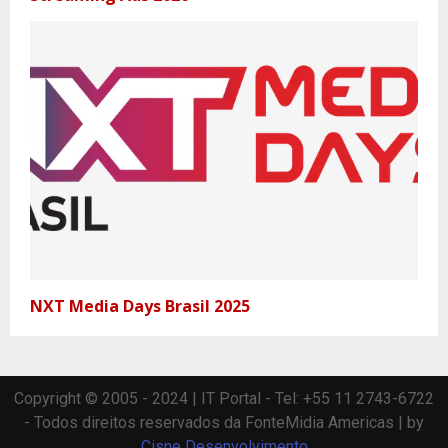
NXT Media Days Brasil 2025
Copyright © 2005 - 2024 | IT Portal - Tel: +55 11 2743-6722
- Todos direitos reservados da FonteMidia Americas | by
Cisne Desenvolvimento