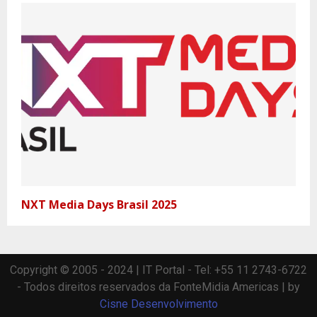
NXT Media Days Brasil 2025
Copyright © 2005 - 2024 | IT Portal - Tel: +55 11 2743-6722
- Todos direitos reservados da FonteMidia Americas | by
Cisne Desenvolvimento