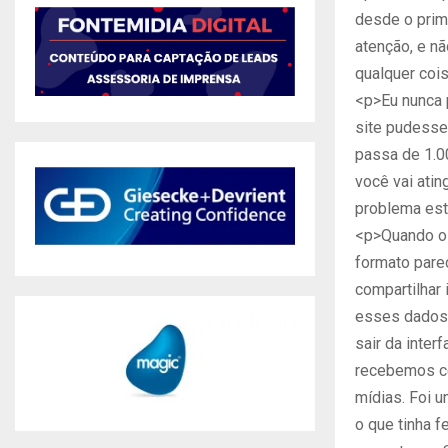
desde o prim
atenção, e nã
qualquer coi
<p>Eu nunca 
site pudesse 
passa de 1.0
você vai atin
problema est
<p>Quando o 
formato pare
compartilhar
esses dados e
sair da inter
recebemos ce
mídias. Foi u
o que tinha 