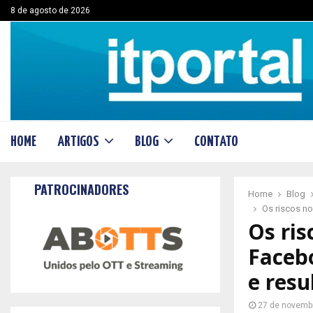
8 de agosto de 2026
HOME
ARTIGOS
BLOG
CONTATO
PATROCINADORES
Home
Blog
Os riscos no
Os ris
Facebo
e resu
27 de novemb