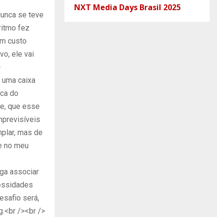
NXT Media Days Brasil 2025
unca se teve
ritmo fez
um custo
o, ele vai
>
 uma caixa
ica do
de, que esse
mprevisíveis
mplar, mas de
e no meu
iga associar
cessidades
esafio será,
.<br /><br />