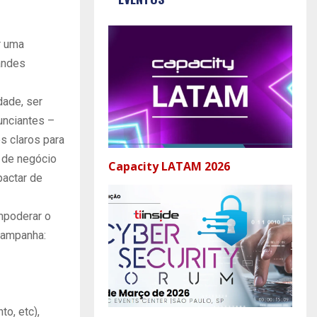
r uma
andes
ade, ser
unciantes –
s claros para
s de negócio
Capacity LATAM 2026
pactar de
mpoderar o
campanha:
o, etc),