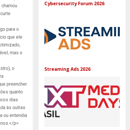
Cybersecurity Forum 2026
e chamou
 curte
go para o
ncio que ele
otimizado,
tável, mas o
tro), o
Streaming Ads 2026
ra
que preencher
ações quanto
ucos dias
da às outras
va ou entendia
enos.</p>