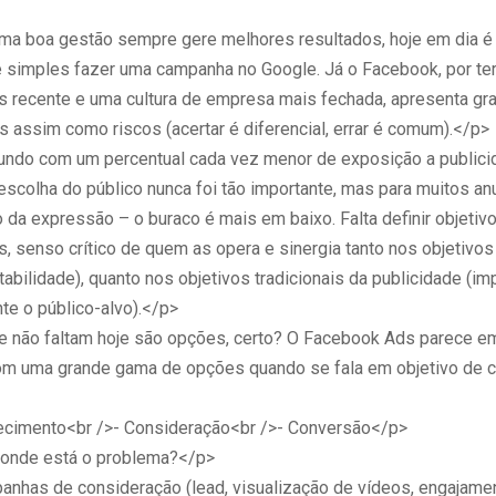
a boa gestão sempre gere melhores resultados, hoje em dia é
e simples fazer uma campanha no Google. Já o Facebook, por te
s recente e uma cultura de empresa mais fechada, apresenta gr
 assim como riscos (acertar é diferencial, errar é comum).</p>
do com um percentual cada vez menor de exposição a publicid
escolha do público nunca foi tão importante, mas para muitos an
da expressão – o buraco é mais em baixo. Falta definir objetivo
, senso crítico de quem as opera e sinergia tanto nos objetivo
ntabilidade), quanto nos objetivos tradicionais da publicidade (im
te o público-alvo).</p>
 não faltam hoje são opções, certo? O Facebook Ads parece e
om uma grande gama de opções quando se fala em objetivo de 
cimento<br />- Consideração<br />- Conversão</p>
 onde está o problema?</p>
nhas de consideração (lead, visualização de vídeos, engajament