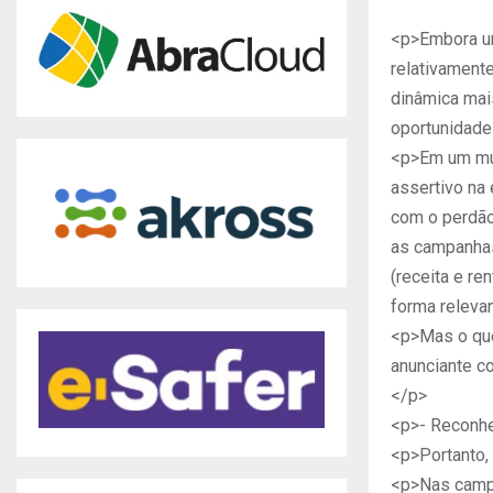
<p>Embora um
relativament
dinâmica mai
oportunidades
<p>Em um mun
assertivo na 
com o perdão 
as campanhas
(receita e re
forma relevan
<p>Mas o que
anunciante c
</p>
<p>- Reconhe
<p>Portanto,
<p>Nas campa