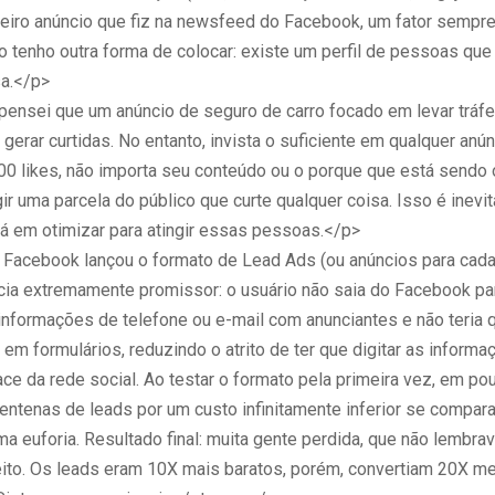
eiro anúncio que fiz na newsfeed do Facebook, um fator sempr
o tenho outra forma de colocar: existe um perfil de pessoas que
sa.</p>
pensei que um anúncio de seguro de carro focado em levar tráfe
gerar curtidas. No entanto, invista o suficiente em qualquer anú
00 likes, não importa seu conteúdo ou o porque que está sendo 
gir uma parcela do público que curte qualquer coisa. Isso é inevi
á em otimizar para atingir essas pessoas.</p>
Facebook lançou o formato de Lead Ads (ou anúncios para cadas
cia extremamente promissor: o usuário não saia do Facebook pa
 informações de telefone ou e-mail com anunciantes e não teria 
m formulários, reduzindo o atrito de ter que digitar as inform
face da rede social. Ao testar o formato pela primeira vez, em po
ntenas de leads por um custo infinitamente inferior se compara
ma euforia. Resultado final: muita gente perdida, que não lembra
feito. Os leads eram 10X mais baratos, porém, convertiam 20X m