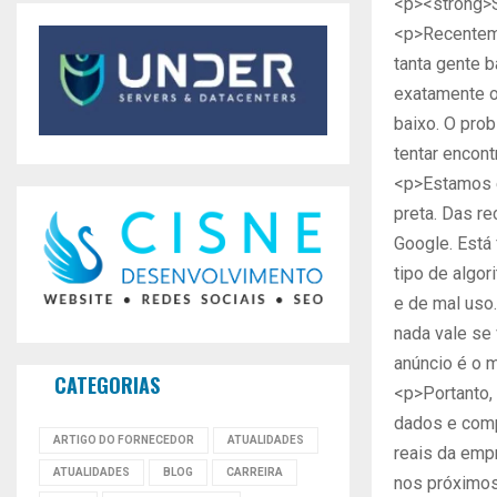
<p><strong>
<p>Recenteme
tanta gente b
exatamente o
baixo. O prob
tentar encont
<p>Estamos e
preta. Das r
Google. Está
tipo de algor
e de mal uso.
nada vale se
anúncio é o 
CATEGORIAS
<p>Portanto, 
dados e comp
ARTIGO DO FORNECEDOR
ATUALIDADES
reais da empr
ATUALIDADES
BLOG
CARREIRA
nos próximos