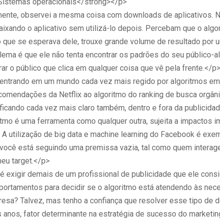
Sistemas operacionais</strong></p>
nte, observei a mesma coisa com downloads de aplicativos. N
aixando o aplicativo sem utilizá-lo depois. Percebam que o algo
 que se esperava dele, trouxe grande volume de resultado por 
lema é que ele não tenta encontrar os padrões do seu público-alv
rar o público que clica em qualquer coisa que vê pela frente.</p
ntrando em um mundo cada vez mais regido por algoritmos em
ecomendações da Netflix ao algoritmo do ranking de busca orgân
 ficando cada vez mais claro também, dentro e fora da publicida
itmo é uma ferramenta como qualquer outra, sujeita a impactos i
 A utilização de big data e machine learning do Facebook é exe
 você está seguindo uma premissa vazia, tal como quem interag
meu target.</p>
é exigir demais de um profissional de publicidade que ele cons
ortamentos para decidir se o algoritmo está atendendo às ne
esa? Talvez, mas tenho a confiança que resolver esse tipo de d
 anos, fator determinante na estratégia de sucesso do marketing