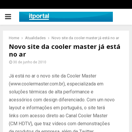
PRIMARY
MENU
Home
Atualidades
Novo site da cooler master já está no ar
Novo site da cooler master já está
no ar
30 de junho de 2010
Já está no ar o novo site da Cooler Master
(www.coolermaster.com.br), especializada em
soluções térmicas de alta performance e
acessórios com design diferenciado. Com um novo
layout e informações em português, o site terá
links com acesso direto ao Canal Cooler Master
(CM HDTV), que traz vídeos com demonstrações
de produtos da empresa, além de Twitter,