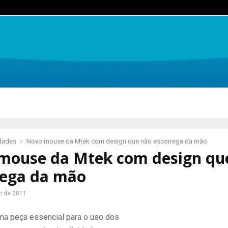
idades
Novo mouse da Mtek com design que não escorrega da mão
mouse da Mtek com design qu
rega da mão
ro de 2011
a peça essencial para o uso dos