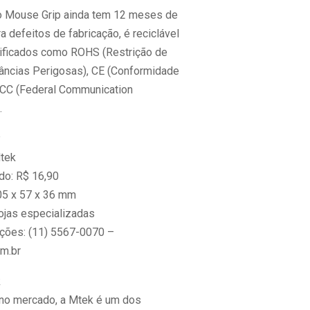
o Mouse Grip ainda tem 12 meses de
ra defeitos de fabricação, é reciclável
tificados como ROHS (Restrição de
âncias Perigosas), CE (Conformidade
FCC (Federal Communication
.
P
Mtek
do: R$ 16,90
05 x 57 x 36 mm
ojas especializadas
ções: (11) 5567-0070 –
m.br
k
no mercado, a Mtek é um dos