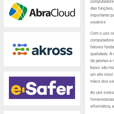
computadores
das funções,
importante pa
usuários.
Com o uso ca
computadores
fatores fund
qualidade. A
de janelas e 
baixo são mo
um alto nível
mãos dos usu
Ao unir estes
fornecedoras
informática, 