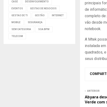
CASE
DESENVOLVIMENTO
principais f
de informáti
EVENTOS
GESTAO DE NEGOCIOS
completo de 
GESTAO DE TI
GESTÃO
INTERNET
vão desde mo
MOBILE
SEGURANÇA
notebook.
SEM CATEGORIA
SOA BPM
TELECOM
A Mtek possu
instalada em
quadrados, e
seus distrib
COMPART
ANTERIOR
Abyara dese
Verde com 