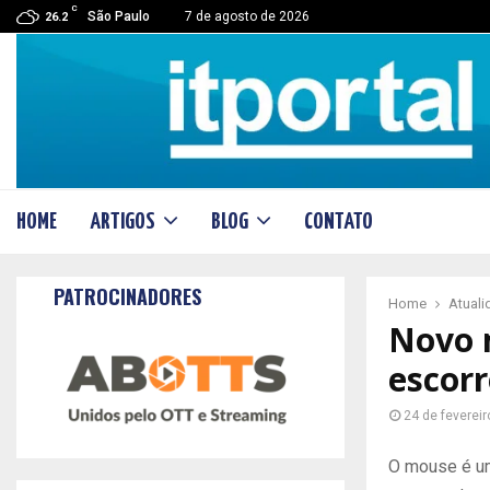
C
São Paulo
7 de agosto de 2026
26.2
HOME
ARTIGOS
BLOG
CONTATO
PATROCINADORES
Home
Atual
Novo 
escor
24 de feverei
O mouse é um