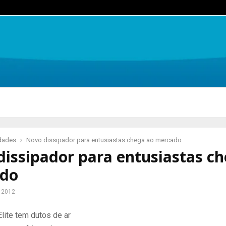
idades
Novo dissipador para entusiastas chega ao mercado
issipador para entusiastas c
do
e 2012
lite tem dutos de ar