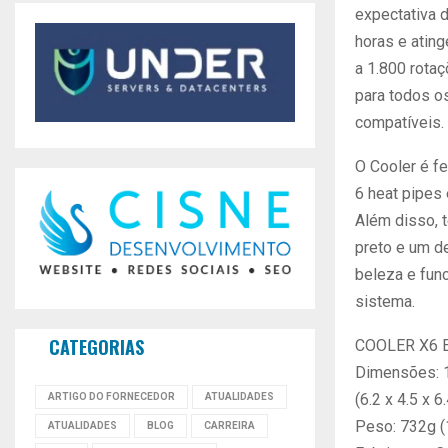
expectativa d
horas e atin
a 1.800 rotaç
para todos o
compatíveis.
O Cooler é f
6 heat pipes 
Além disso,
preto e um de
beleza e func
sistema.
CATEGORIAS
COOLER X6 
Dimensões: 1
(6.2 x 4.5 x 6.
ARTIGO DO FORNECEDOR
ATUALIDADES
Peso: 732g (1
ATUALIDADES
BLOG
CARREIRA