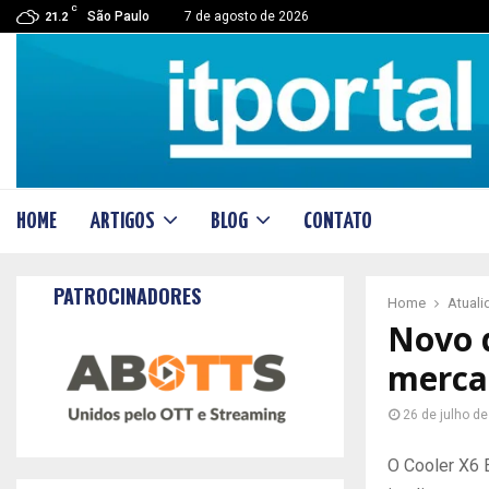
C
São Paulo
7 de agosto de 2026
21.2
HOME
ARTIGOS
BLOG
CONTATO
PATROCINADORES
Home
Atual
Novo d
merca
26 de julho d
O Cooler X6 E