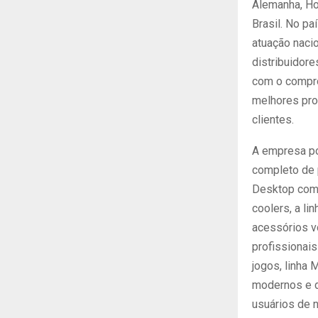
Alemanha, Ho
Brasil. No pa
atuação naci
distribuidor
com o compr
melhores pro
clientes.
A empresa po
completo de 
Desktop com 
coolers, a l
acessórios v
profissionais
jogos, linha
modernos e d
usuários de n