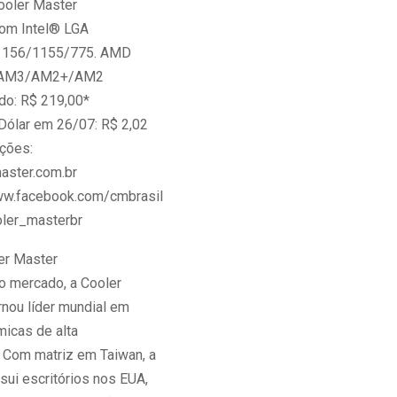
Cooler Master
om Intel® LGA
1156/1155/775. AMD
AM3/AM2+/AM2
do: R$ 219,00*
Dólar em 26/07: R$ 2,02
ções:
aster.com.br
ww.facebook.com/cmbrasil
oler_masterbr
er Master
o mercado, a Cooler
rnou líder mundial em
micas de alta
 Com matriz em Taiwan, a
ui escritórios nos EUA,