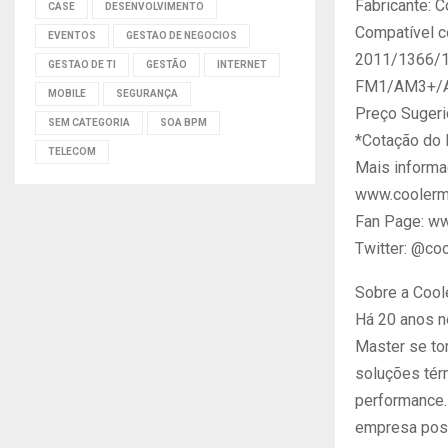
Fabricante: 
CASE
DESENVOLVIMENTO
Compatível c
EVENTOS
GESTAO DE NEGOCIOS
2011/1366/
GESTAO DE TI
GESTÃO
INTERNET
FM1/AM3+/
MOBILE
SEGURANÇA
Preço Sugeri
SEM CATEGORIA
SOA BPM
*Cotação do 
TELECOM
Mais informa
www.coolerm
Fan Page: w
Twitter: @co
Sobre a Cool
Há 20 anos n
Master se to
soluções tér
performance.
empresa poss