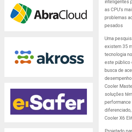
inteligentes 
as CPU’s mai
problemas ao
pesados
Uma pesquis
existem 35 m
tecnologia no
este público
busca de ace
desempenho 
Cooler Maste
soluções tér
performance 
diferenciado,
Cooler X6 Eli
Projetado par