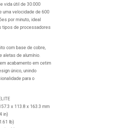
e vida útil de 30.000
ge uma velocidade de 600
ões por minuto, ideal
s tipos de processadores
eito com base de cobre,
e aletas de alumínio.
 tem acabamento em cetim
sign único, unindo
ionalidade para o
ELITE
57.3 x 113.8 x 163.3 mm
4 in)
.61 lb)