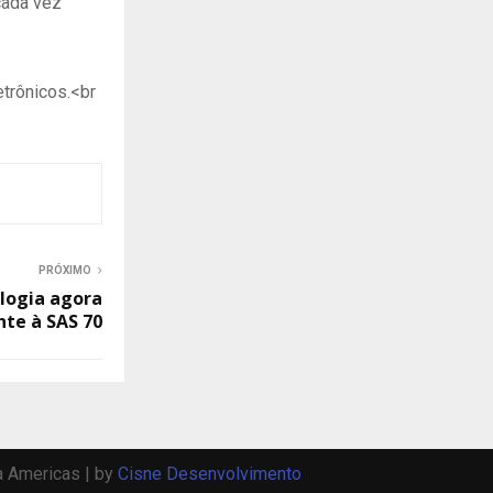
cada vez
trônicos.<br
PRÓXIMO
logia agora
te à SAS 70
a Americas | by
Cisne Desenvolvimento