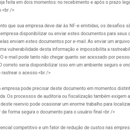
seja feita em dois momentos: no recebimento e após o prazo lega
.<br />
ento que sua empresa deve dar às NF-e emitidas, os desafios s
 empresa disponibilizar ou enviar estes documentos para seus c
delas enviam estes documentos por e-mail. Ao enviar um arquiv
uma vulnerabilidade desta informação e impossibilita a rastreabi
O e-mail pode tanto não chegar quanto ser acessado por pesso
 O correto seria disponibilizar isso em um ambiente seguro e on
 rastrear o acesso.<br />
a empresa pode precisar deste documento em momentos distint
nda. Os processos de auditoria ou fiscalização também exigem 
deste reenvio pode ocasionar um enorme trabalho para localiza
r de forma segura o documento para o usuário final.<br />
rencial competitivo e um fator de redução de custos nas empres