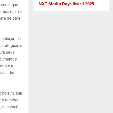
NXT Media Days Brasil 2025
 conta que
emissão, não
erá de gerir
mentação da
tratégica já
gura seus
ocumentos
idos e a
diata dos
 hoje na sua
r e receber
o, que você