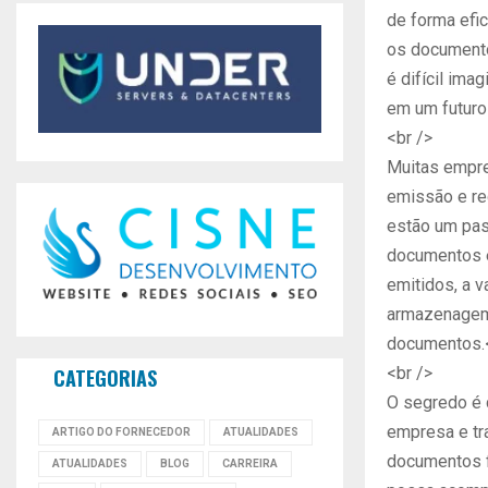
de forma efi
os documento
é difícil ima
em um futuro
<br />
Muitas empre
emissão e re
estão um pass
documentos e
emitidos, a 
armazenagem 
documentos.
<br />
CATEGORIAS
O segredo é 
empresa e tr
ARTIGO DO FORNECEDOR
ATUALIDADES
documentos f
ATUALIDADES
BLOG
CARREIRA