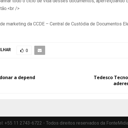
nhar todo o ciclo de vida desses documentos, aperfeiçoando 
tão.<br />
o de marketing da CCDE – Central de Custódia de Documentos Ele
ILHAR
0
donar a depend
Tedesco Tecno
aderen
 Tel: +55 11 2743-6722 - Todos direitos reservados da FonteMidi