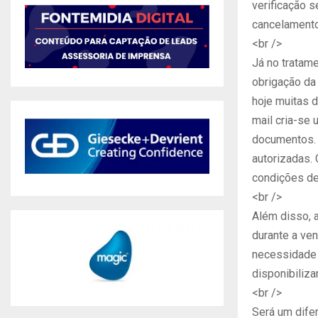
verificação 
cancelamento
<br />
Já no tratam
obrigação da
hoje muitas 
mail cria-se 
documentos. 
autorizadas.
condições de
<br />
Além disso, 
durante a ve
necessidade 
disponibiliza
<br />
Será um dife