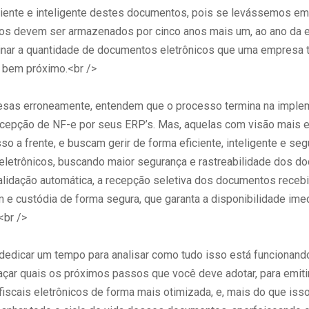
ciente e inteligente destes documentos, pois se levássemos em
s devem ser armazenados por cinco anos mais um, ao ano da 
ginar a quantidade de documentos eletrônicos que uma empresa t
 bem próximo.<br />
sas erroneamente, entendem que o processo termina na imple
cepção de NF-e por seus ERP’s. Mas, aquelas com visão mais es
o a frente, e buscam gerir de forma eficiente, inteligente e se
letrônicos, buscando maior segurança e rastreabilidade dos d
validação automática, a recepção seletiva dos documentos receb
e custódia de forma segura, que garanta a disponibilidade ime
<br />
dedicar um tempo para analisar como tudo isso está funcionando
açar quais os próximos passos que você deve adotar, para emiti
iscais eletrônicos de forma mais otimizada, e, mais do que iss