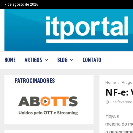
7 de agosto de 2026
HOME
ARTIGOS
BLOG
CONTATO
PATROCINADORES
Home
Artigo
NF-e: 
9 de fevereiro
Hoje, a
maioria do m
o gerenciame