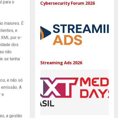
l para o
Cybersecurity Forum 2026
ão maiores. É
lientes, e
o XML por e-
lidade dos
as não
de se tenha
Streaming Ads 2026
os, e não só
a emissão. A
r e
as, a gestão