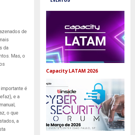
mazenados de
 mais
s da
ntos. Mas, o
tos
Capacity LATAM 2026
importante é
efaz), e a
 manual,
az, o que
stados, a
sta