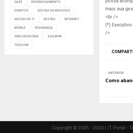
possa acompa
CASE
DESENVOLVIMENTO
mais sua ges
EVENTOS
GESTAO DE NEGOCIOS
<br />
GESTAO DE TI
GESTÃO
INTERNET
(*) Executiv
MOBILE
SEGURANÇA
/>
SEM CATEGORIA
SOA BPM
TELECOM
COMPART
ANTERIOR
Como aban
Copyright © 2005 - 2024 | IT Portal -