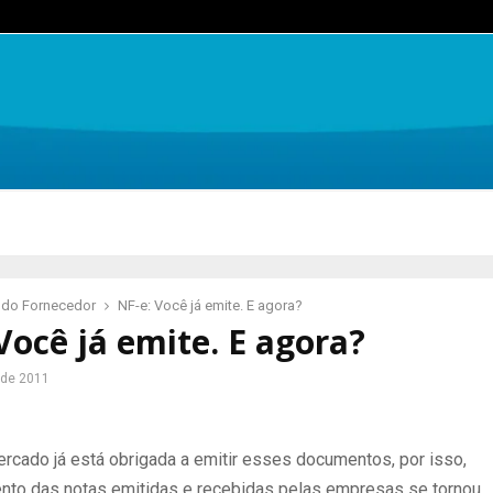
 do Fornecedor
NF-e: Você já emite. E agora?
Você já emite. E agora?
 de 2011
ercado já está obrigada a emitir esses documentos, por isso,
nto das notas emitidas e recebidas pelas empresas se tornou