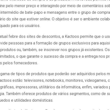
ine pelo menor preço e interagindo por meio de comentários so
 intermédio de bate-papo e mensagens entre o grupo de compr
rio do site que estiver online. O objetivo é ser o ambiente colab
uado para os usuários.
atual febre dos sites de descontos, a Kactoos permite que o us
vide pessoas para a formação de grupos exclusivos para aquis
e produtos ou, também, se inscrever nos grupos já existentes. O
imitados, o que garante o sucesso da compra e a entrega nos p
s pelos fornecedores.
a gama de tipos de produtos que poderão ser adquiridos pelos
actoos estão: televisores, notebooks, monitores, videogames, c
ráficas, impressoras, utilitários da informática, enfim, variados
gia. Também oferece produtos de vários segmentos, como de s
quedos e utilidades domésticas.