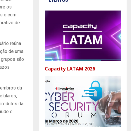
bre os
as e com
orativo de
uário reúna
ição de uma
s grupos são
razos
Capacity LATAM 2026
 membros da
elulares,
 produtos da
aúde e