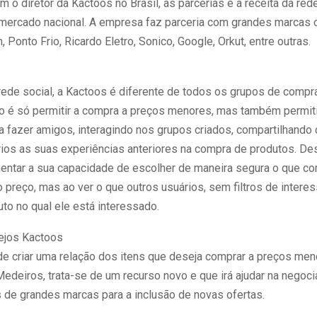
 o diretor da Kactoos no Brasil, as parcerias é a receita da red
 mercado nacional. A empresa faz parceria com grandes marcas
, Ponto Frio, Ricardo Eletro, Sonico, Google, Orkut, entre outras.
rede social, a Kactoos é diferente de todos os grupos de compra
ão é só permitir a compra a preços menores, mas também permiti
a fazer amigos, interagindo nos grupos criados, compartilhando
ios as suas experiências anteriores na compra de produtos. Des
entar a sua capacidade de escolher de maneira segura o que co
 preço, mas ao ver o que outros usuários, sem filtros de inter
to no qual ele está interessado.
ejos Kactoos
de criar uma relação dos itens que deseja comprar a preços men
edeiros, trata-se de um recurso novo e que irá ajudar na negoc
 de grandes marcas para a inclusão de novas ofertas.