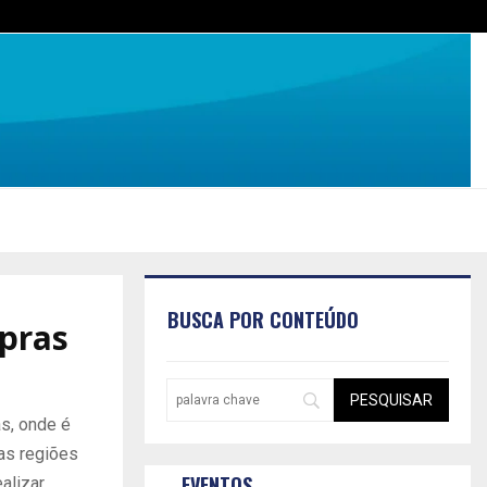
BUSCA POR CONTEÚDO
mpras
s, onde é
as regiões
EVENTOS
alizar