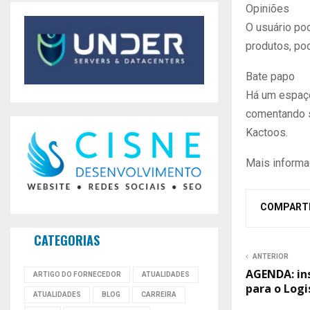
Opiniões
O usuário po
produtos, pod
Bate papo
Há um espaço
comentando s
Kactoos.
Mais informa
COMPART
CATEGORIAS
ANTERIOR
AGENDA: ins
ARTIGO DO FORNECEDOR
ATUALIDADES
para o Log
ATUALIDADES
BLOG
CARREIRA