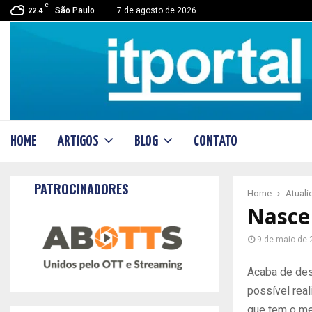
C
São Paulo
7 de agosto de 2026
22.4
HOME
ARTIGOS
BLOG
CONTATO
PATROCINADORES
Home
Atual
Nasce 
9 de maio de 
Acaba de des
possível rea
que tem o me