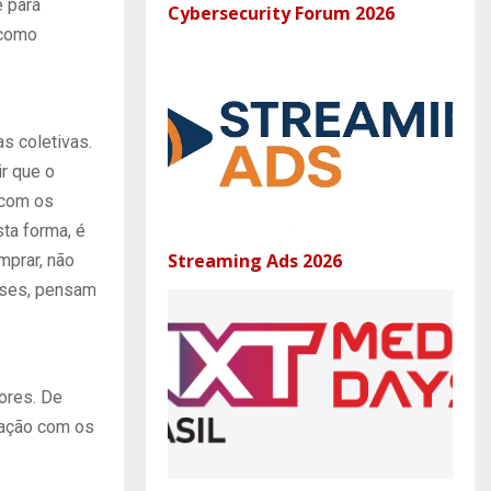
e para
Cybersecurity Forum 2026
 como
s coletivas.
r que o
 com os
ta forma, é
Streaming Ads 2026
mprar, não
esses, pensam
ores. De
iação com os