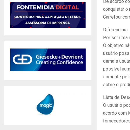
De acordo com
conquistar o
Carrefour.com
Diferenciais
Por ser uma 
O objetivo n
usuário poss
demais usuár
possível aum
somente pelo
sobre o produ
Lista de Des
O usuário po
acordo com M
fornecedores