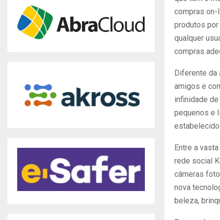
compras on-l
produtos por
qualquer usuá
compras adeq
Diferente da 
amigos e con
infinidade d
pequenos e l
estabelecido
Entre a vast
rede social K
câmeras fotog
nova tecnolo
beleza, brin