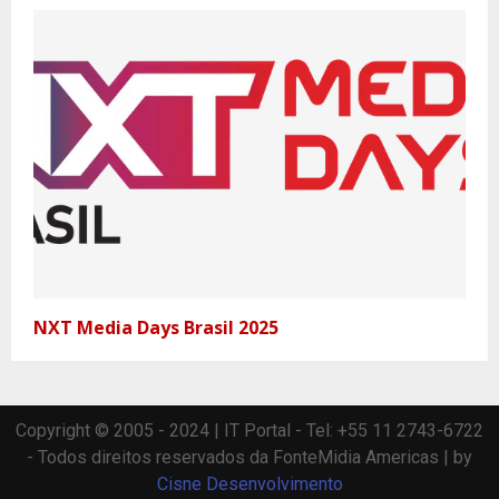
NXT Media Days Brasil 2025
Copyright © 2005 - 2024 | IT Portal - Tel: +55 11 2743-6722
- Todos direitos reservados da FonteMidia Americas | by
Cisne Desenvolvimento