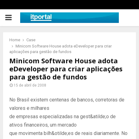
PRIMARY
MENU
Home
Case
Minicom Software House adota eDeveloper para criar
aplicações para gestão de fundos
Minicom Software House adota
eDeveloper para criar aplicações
para gestão de fundos
15 de abril de 2008
No Brasil existem centenas de bancos, corretoras de
valores e milhares
de empresas especializadas na gest&atilde;o de
ativos financeiros, um mercado
que movimenta bilh&otilde;es de reais diariamente. No