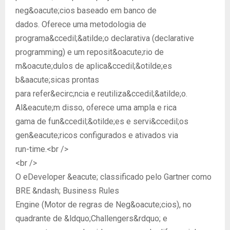
neg&oacute;cios baseado em banco de
dados. Oferece uma metodologia de
programa&ccedil;&atilde;o declarativa (declarative
programming) e um reposit&oacute;rio de
m&oacute;dulos de aplica&ccedil;&otilde;es
b&aacute;sicas prontas
para refer&ecirc;ncia e reutiliza&ccedil;&atilde;o.
Al&eacute;m disso, oferece uma ampla e rica
gama de fun&ccedil;&otilde;es e servi&ccedil;os
gen&eacute;ricos configurados e ativados via
run-time.<br />
<br />
O eDeveloper &eacute; classificado pelo Gartner como
BRE &ndash; Business Rules
Engine (Motor de regras de Neg&oacute;cios), no
quadrante de &ldquo;Challengers&rdquo; e