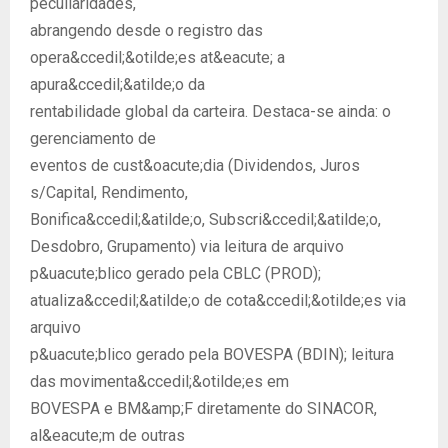
peculiaridades,
abrangendo desde o registro das
opera&ccedil;&otilde;es at&eacute; a
apura&ccedil;&atilde;o da
rentabilidade global da carteira. Destaca-se ainda: o
gerenciamento de
eventos de cust&oacute;dia (Dividendos, Juros
s/Capital, Rendimento,
Bonifica&ccedil;&atilde;o, Subscri&ccedil;&atilde;o,
Desdobro, Grupamento) via leitura de arquivo
p&uacute;blico gerado pela CBLC (PROD);
atualiza&ccedil;&atilde;o de cota&ccedil;&otilde;es via
arquivo
p&uacute;blico gerado pela BOVESPA (BDIN); leitura
das movimenta&ccedil;&otilde;es em
BOVESPA e BM&amp;F diretamente do SINACOR,
al&eacute;m de outras