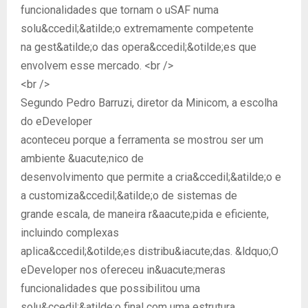
funcionalidades que tornam o uSAF numa
solu&ccedil;&atilde;o extremamente competente
na gest&atilde;o das opera&ccedil;&otilde;es que
envolvem esse mercado. <br />
<br />
Segundo Pedro Barruzi, diretor da Minicom, a escolha
do eDeveloper
aconteceu porque a ferramenta se mostrou ser um
ambiente &uacute;nico de
desenvolvimento que permite a cria&ccedil;&atilde;o e
a customiza&ccedil;&atilde;o de sistemas de
grande escala, de maneira r&aacute;pida e eficiente,
incluindo complexas
aplica&ccedil;&otilde;es distribu&iacute;das. &ldquo;O
eDeveloper nos ofereceu in&uacute;meras
funcionalidades que possibilitou uma
solu&ccedil;&atilde;o final com uma estrutura