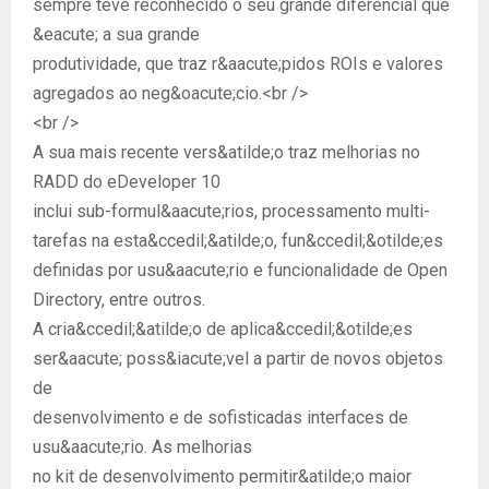
sempre teve reconhecido o seu grande diferencial que
&eacute; a sua grande
produtividade, que traz r&aacute;pidos ROIs e valores
agregados ao neg&oacute;cio.<br />
<br />
A sua mais recente vers&atilde;o traz melhorias no
RADD do eDeveloper 10
inclui sub-formul&aacute;rios, processamento multi-
tarefas na esta&ccedil;&atilde;o, fun&ccedil;&otilde;es
definidas por usu&aacute;rio e funcionalidade de Open
Directory, entre outros.
A cria&ccedil;&atilde;o de aplica&ccedil;&otilde;es
ser&aacute; poss&iacute;vel a partir de novos objetos
de
desenvolvimento e de sofisticadas interfaces de
usu&aacute;rio. As melhorias
no kit de desenvolvimento permitir&atilde;o maior