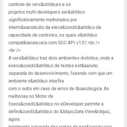
controle de vers&otilde;es e os
projetos multi-developers ser&atilde;o
significativamente melhorados por
interm&eacute;dio da eleva&ccedil;&atilde;o da
capacidade de controles, os quais s&atilde;o
compat&iacute;veis com SCC API v1.01.<br />
<br />
A vers&atilde;o traz dois ambientes distintos, onde a
execu&ccedil;&atilde;o de testes est&aacute;
separada do desenvolvimento, fazendo com que um
ambiente n&atilde;o interfira
com o outro em caso de erros de l&oacute;gica. As
melhorias no Motor de
Execu&ccedil;&atilde;o no eDeveloper permite a
defini&ccedil;&atilde;o do &ldquo;Data View&rdquo;,
agora
totalmente separada das regras de neg&oacute;cios,