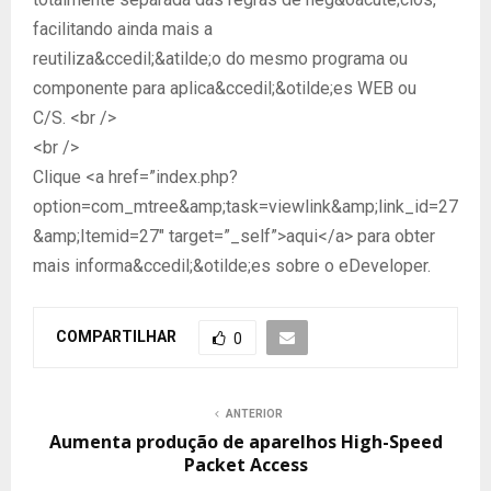
facilitando ainda mais a
reutiliza&ccedil;&atilde;o do mesmo programa ou
componente para aplica&ccedil;&otilde;es WEB ou
C/S. <br />
<br />
Clique <a href=”index.php?
option=com_mtree&amp;task=viewlink&amp;link_id=27
&amp;Itemid=27″ target=”_self”>aqui</a> para obter
mais informa&ccedil;&otilde;es sobre o eDeveloper.
COMPARTILHAR
0
ANTERIOR
Aumenta produção de aparelhos High-Speed
Packet Access