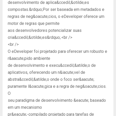
desenvolvimento de aplica&ccedil;&otilde;es
compostas.&rdquo;Por ser baseada em metadados e
regras de neg&oacute;cios, o eDeveloper oferece um
motor de regras que permite
aos desenvolvedores potencializar suas
cria&ccedil;&otilde;es&rdquo;.<br />
<br />
O eDeveloper foi projetado para oferecer um robusto e
r&aacute;pido ambiente
de desenvolvimento e execu&ccedil;&atilde;o de
aplicativos, oferecendo um n&iacute;vel de
abstra&ccedil;&atilde;o onde o foco ser&aacute;
puramente l&oacute;gica e a regra de neg&oacute;cios.
O
seu paradigma de desenvolvimento &eacute; baseado
em um mecanismo
pr&eacute;-compilado projetado para tarefas de