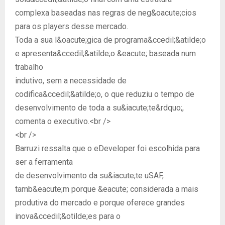
complexa baseadas nas regras de neg&oacute;cios
para os players desse mercado.
Toda a sua l&oacute;gica de programa&ccedil;&atilde;o
e apresenta&ccedil;&atilde;o &eacute; baseada num
trabalho
indutivo, sem a necessidade de
codifica&ccedil;&atilde;o, o que reduziu o tempo de
desenvolvimento de toda a su&iacute;te&rdquo;,
comenta o executivo.<br />
<br />
Barruzi ressalta que o eDeveloper foi escolhida para
ser a ferramenta
de desenvolvimento da su&iacute;te uSAF,
tamb&eacute;m porque &eacute; considerada a mais
produtiva do mercado e porque oferece grandes
inova&ccedil;&otilde;es para o