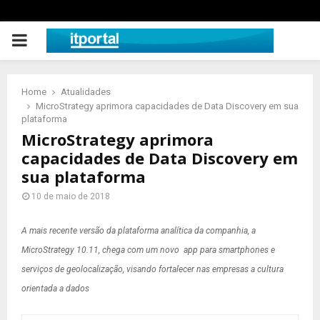
PRIMARY
MENU
Home
Atualidades
MicroStrategy aprimora capacidades de Data Discovery em sua
plataforma
MicroStrategy aprimora
capacidades de Data Discovery em
sua plataforma
10 de maio de 2018
A mais recente versão da plataforma analítica da companhia, a
MicroStrategy 10.11, chega com um novo app para smartphones e
serviços de geolocalização, visando fortalecer nas empresas a cultura
orientada a dados