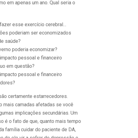
o em apenas um ano. Qual seria o
fazer esse exercício cerebral…
hões poderiam ser economizados
de saúde?
verno poderia economizar?
 impacto pessoal e financeiro
íduo em questão?
 impacto pessoal e financeiro
adores?
ão certamente estarrecedores.
o mais camadas afetadas se você
lgumas implicações secundárias. Um
o é o fato de que, quanto mais tempo
a família cuidar do paciente de DA,
e de ele vir a sofrer de depressão e,