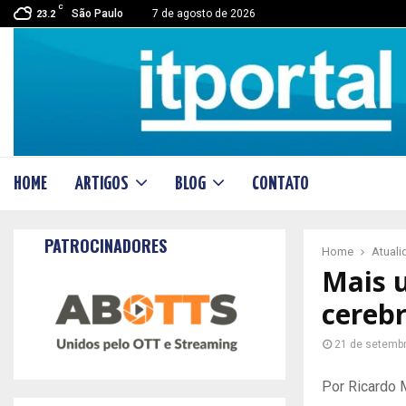
C
São Paulo
7 de agosto de 2026
23.2
HOME
ARTIGOS
BLOG
CONTATO
PATROCINADORES
Home
Atual
Mais u
cerebr
21 de setemb
Por Ricardo