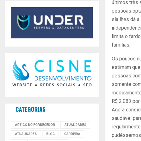
últimos três
pessoas optar
ela lhes dá a
independência
limita o fard
famílias.
Os poucos nú
estimam que 
pessoas com
somente com 
medicamentos
R$ 2.083 por 
CATEGORIAS
Agora consid
saudável par
ARTIGO DO FORNECEDOR
ATUALIDADES
regularmente
pudéssemos a
ATUALIDADES
BLOG
CARREIRA