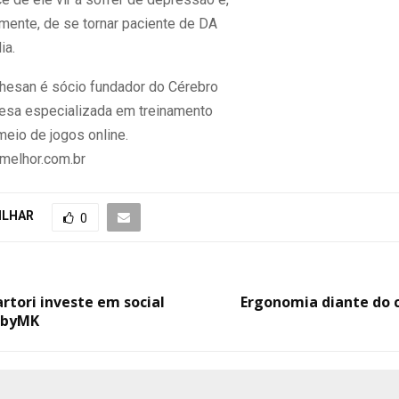
ente, de se tornar paciente de DA
ia.
hesan é sócio fundador do Cérebro
esa especializada em treinamento
meio de jogos online.
melhor.com.br
ILHAR
0
rtori investe em social
Ergonomia diante do
 byMK