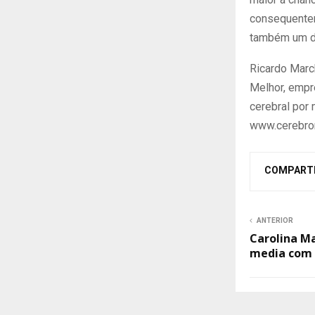
consequentem
também um d
Ricardo Marc
Melhor, empr
cerebral por 
www.cerebro
COMPART
ANTERIOR
Carolina Ma
media com