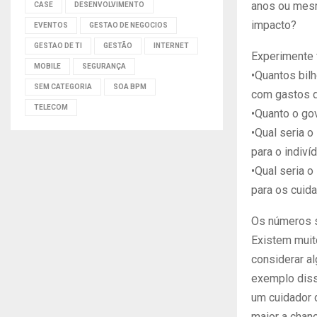
anos ou mesm
CASE
DESENVOLVIMENTO
impacto?
EVENTOS
GESTAO DE NEGOCIOS
GESTAO DE TI
GESTÃO
INTERNET
Experimente 
MOBILE
SEGURANÇA
•Quantos bil
SEM CATEGORIA
SOA BPM
com gastos 
TELECOM
•Quanto o go
•Qual seria o
para o indiv
•Qual seria o
para os cuid
Os números s
Existem muit
considerar a
exemplo diss
um cuidador d
maior a chanc