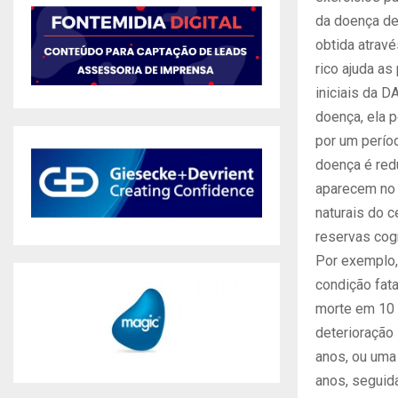
da doença de
obtida atravé
rico ajuda a
iniciais da 
doença, ela p
por um perío
doença é red
aparecem no
naturais do 
reservas cogn
Por exemplo,
condição fata
morte em 10 
deterioração
anos, ou uma 
anos, seguida