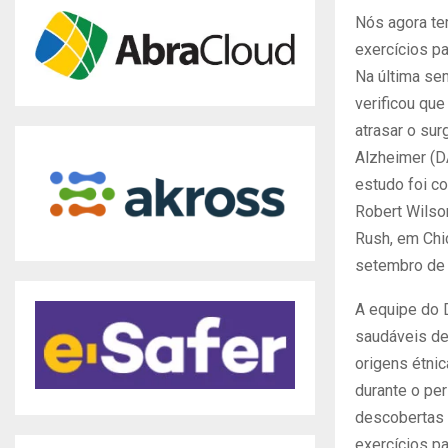
Nós agora te
exercícios pa
Na última se
verificou qu
atrasar o su
Alzheimer (DA
estudo foi c
Robert Wilso
Rush, em Chic
setembro de 
A equipe do 
saudáveis de
origens étni
durante o pe
descobertas d
exercícios p