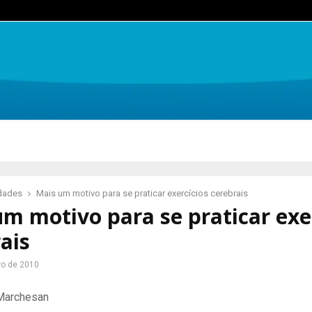
idades
Mais um motivo para se praticar exercícios cerebrais
m motivo para se praticar exe
ais
ro de 2010
 Marchesan