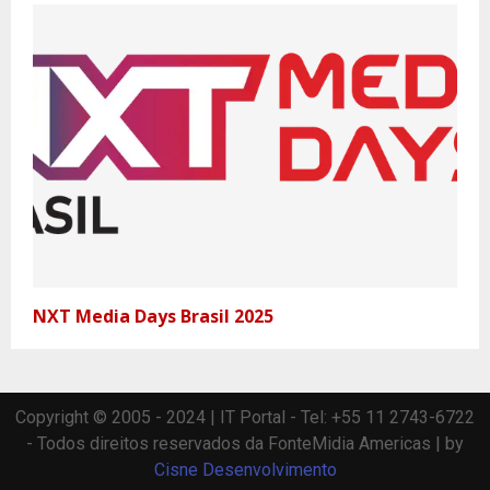
NXT Media Days Brasil 2025
Copyright © 2005 - 2024 | IT Portal - Tel: +55 11 2743-6722
- Todos direitos reservados da FonteMidia Americas | by
Cisne Desenvolvimento