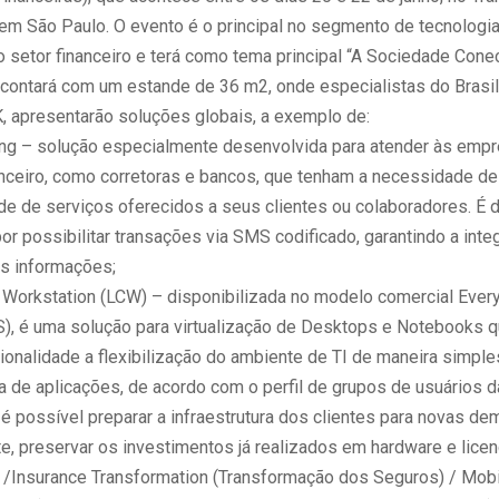
em São Paulo. O evento é o principal no segmento de tecnologia
o setor financeiro e terá como tema principal “A Sociedade Conec
contará com um estande de 36 m2, onde especialistas do Brasil,
, apresentarão soluções globais, a exemplo de:
ng – solução especialmente desenvolvida para atender às emp
nceiro, como corretoras e bancos, que tenham a necessidade de
de de serviços oferecidos a seus clientes ou colaboradores. É 
r possibilitar transações via SMS codificado, garantindo a inte
s informações;
 Workstation (LCW) – disponibilizada no modelo comercial Every
S), é uma solução para virtualização de Desktops e Notebooks
cionalidade a flexibilização do ambiente de TI de maneira simpl
ga de aplicações, de acordo com o perfil de grupos de usuários 
é possível preparar a infraestrutura dos clientes para novas de
e, preservar os investimentos já realizados em hardware e licen
 /Insurance Transformation (Transformação dos Seguros) / Mobi