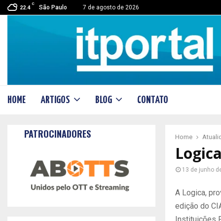
C
São Paulo
7 de agosto de 2026
22.4
HOME
ARTIGOS
BLOG
CONTATO
PATROCINADORES
Home
Atual
Logica
13 de junho d
A Logica, pro
edição do CI
Instituições 