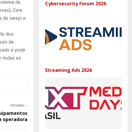
sistema de
Cybersecurity Forum 2026
esas), Core
s de varejo e
nte dos
luxo de
rcado e pode
m todas as
Streaming Ads 2026
PRÓXIMO
quipamentos
a operadora