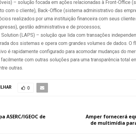
veis) – solução focada em ações relacionadas à Front-Office (
to com o cliente), Back-Office (sistema administrativo das empr
cios realizados por uma instituição financeira com seus cliente
resas), gestão administrativa e de processos;
 Solution (LAPS) – solução que lida com transações independe
trada dos sistemas e opera com grandes volumes de dados. O f
uitivo é rapidamente configurado para acomodar mudanças do me
a facilmente com outras soluções para uma transparência total e
tre outras.
ILHAR
0
opa ASERC/IGEOC de
Amper fornecerá e
de multimídia par