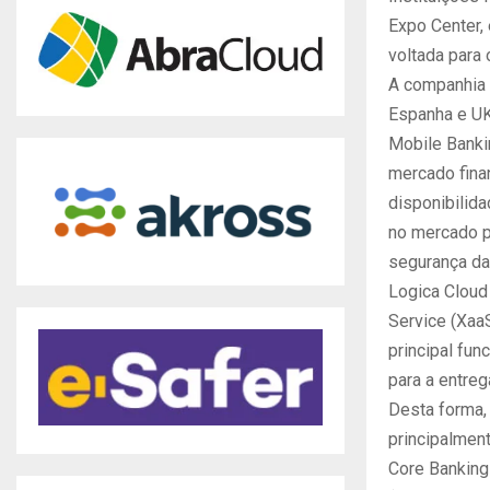
Expo Center, 
voltada para 
A companhia 
Espanha e UK
Mobile Banki
mercado fina
disponibilida
no mercado po
segurança da
Logica Cloud
Service (Xaa
principal fun
para a entre
Desta forma, 
principalment
Core Banking