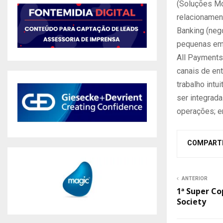
(Soluções Mó
relacionamen
Banking (negó
pequenas emp
All Payments
canais de en
trabalho int
ser integrad
operações; en
COMPART
ANTERIOR
1ª Super C
Society