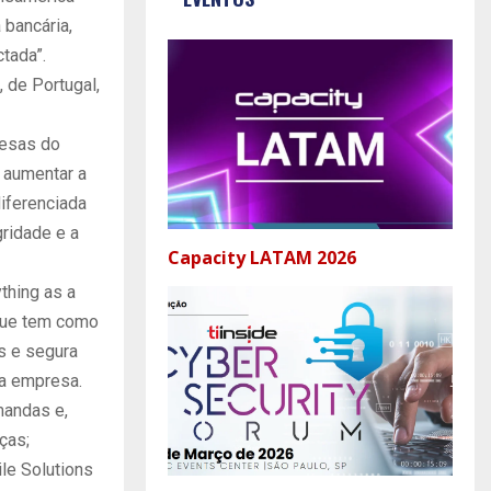
 bancária,
tada”.
 de Portugal,
resas do
 aumentar a
diferenciada
gridade e a
Capacity LATAM 2026
thing as a
 que tem como
es e segura
da empresa.
mandas e,
ças;
le Solutions