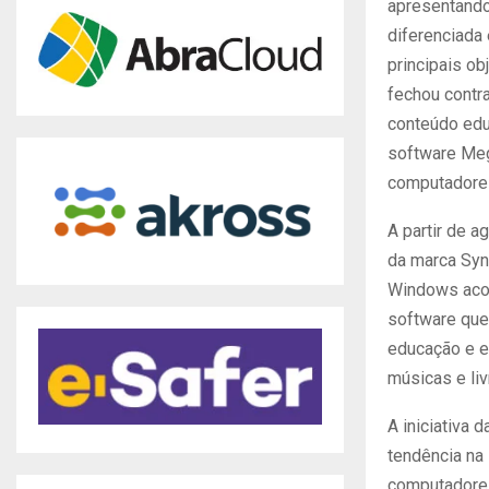
apresentando
diferenciada
principais o
fechou contr
conteúdo edu
software Meg
computadores
A partir de 
da marca Syn
Windows aco
software que
educação e e
músicas e liv
A iniciativa 
tendência na 
computadore