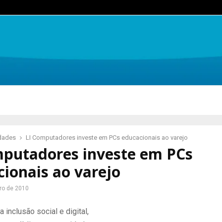
idades
LI Computadores investe em PCs educacionais ao varejo
mputadores investe em PCs
ionais ao varejo
ro de 2010
 inclusão social e digital,