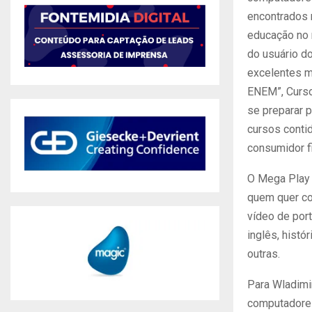
encontrados n
educação no 
do usuário d
excelentes m
ENEM”, Curso
se preparar 
cursos conti
consumidor fi
O Mega Play 
quem quer co
vídeo de por
inglês, histór
outras.
Para Wladimi
computadores