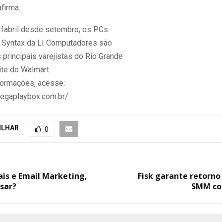
afirma.
fabril desde setembro, os PCs
 Syntax da LI Computadores são
principais varejistas do Rio Grande
ite do Walmart.
formações, acesse:
egaplaybox.com.br/
ILHAR
0
ais e Email Marketing,
Fisk garante retorno
sar?
SMM co