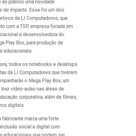
 ao público uma novidade
 e de impacto. Esse foi um dos
bjetivos da LI Computadores, que
ato com a TSP, empresa focada em
cacional e desenvolvedora do
a Play Box, para produção de
 educacionais.
agora, todos os notebooks e desktops
tax da LI Computadores que tiverem
mpanharão o Mega Play Box, um
 traz vídeo-aulas nas áreas de
ducação corporativa, além de filmes,
ros digitais.
da fabricante marca uma forte
inclusão social e digital com
s educacionais que podem ser