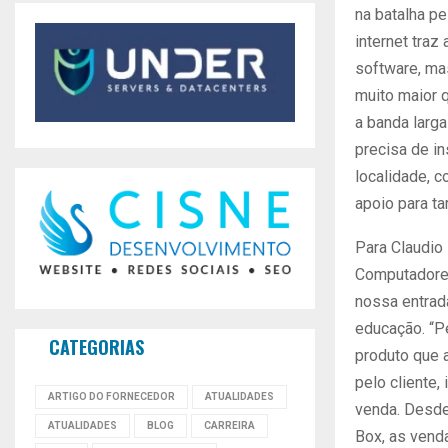
na batalha pe
internet traz
software, ma
muito maior q
a banda larga
precisa de i
localidade, c
apoio para ta
Para Claudio 
Computadores
nossa entra
educação. “P
CATEGORIAS
produto que 
pelo cliente,
ARTIGO DO FORNECEDOR
ATUALIDADES
venda. Desde
ATUALIDADES
BLOG
CARREIRA
Box, as ven