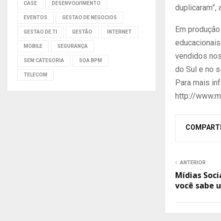
CASE
DESENVOLVIMENTO
duplicaram”, 
EVENTOS
GESTAO DE NEGOCIOS
Em produção 
GESTAO DE TI
GESTÃO
INTERNET
educacionais
MOBILE
SEGURANÇA
vendidos nos 
SEM CATEGORIA
SOA BPM
do Sul e no s
TELECOM
Para mais in
http://www.m
COMPART
ANTERIOR
Mídias Soci
você sabe u