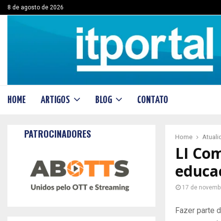
8 de agosto de 2026
HOME
ARTIGOS
BLOG
CONTATO
PATROCINADORES
Home
Atual
LI Co
educac
17 de novemb
Fazer parte da