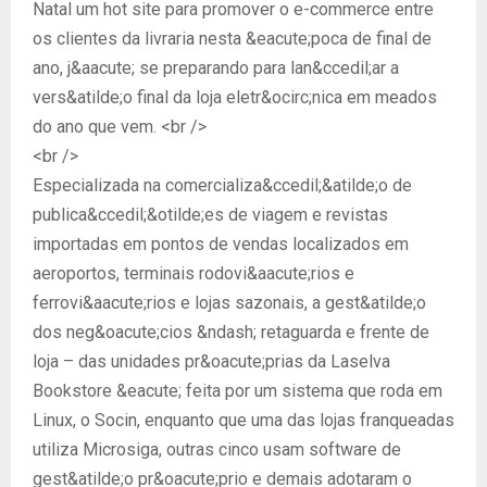
Natal um hot site para promover o e-commerce entre
os clientes da livraria nesta &eacute;poca de final de
ano, j&aacute; se preparando para lan&ccedil;ar a
vers&atilde;o final da loja eletr&ocirc;nica em meados
do ano que vem. <br />
<br />
Especializada na comercializa&ccedil;&atilde;o de
publica&ccedil;&otilde;es de viagem e revistas
importadas em pontos de vendas localizados em
aeroportos, terminais rodovi&aacute;rios e
ferrovi&aacute;rios e lojas sazonais, a gest&atilde;o
dos neg&oacute;cios &ndash; retaguarda e frente de
loja – das unidades pr&oacute;prias da Laselva
Bookstore &eacute; feita por um sistema que roda em
Linux, o Socin, enquanto que uma das lojas franqueadas
utiliza Microsiga, outras cinco usam software de
gest&atilde;o pr&oacute;prio e demais adotaram o