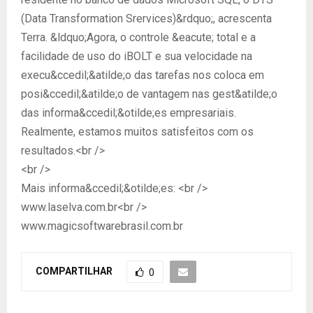
(Data Transformation Srervices)&rdquo;, acrescenta
Terra. &ldquo;Agora, o controle &eacute; total e a
facilidade de uso do iBOLT e sua velocidade na
execu&ccedil;&atilde;o das tarefas nos coloca em
posi&ccedil;&atilde;o de vantagem nas gest&atilde;o
das informa&ccedil;&otilde;es empresariais.
Realmente, estamos muitos satisfeitos com os
resultados.<br />
<br />
Mais informa&ccedil;&otilde;es: <br />
www.laselva.com.br<br />
www.magicsoftwarebrasil.com.br
COMPARTILHAR
0