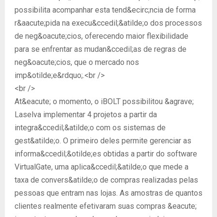
possibilita acompanhar esta tend&ecirc;ncia de forma
r&aacute;pida na execu&ccedil;&atilde;o dos processos
de neg&oacute;cios, oferecendo maior flexibilidade
para se enfrentar as mudan&ccedil;as de regras de
neg&oacute;cios, que o mercado nos
imp&otilde;e&rdquo;.<br />
<br />
At&eacute; o momento, o iBOLT possibilitou &agrave;
Laselva implementar 4 projetos a partir da
integra&ccedil;&atilde;o com os sistemas de
gest&atilde;o. O primeiro deles permite gerenciar as
informa&ccedil;&otilde;es obtidas a partir do software
VirtualGate, uma aplica&ccedil;&atilde;o que mede a
taxa de convers&atilde;o de compras realizadas pelas
pessoas que entram nas lojas. As amostras de quantos
clientes realmente efetivaram suas compras &eacute;