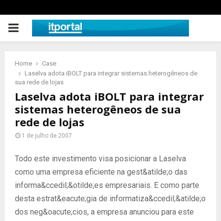
PRIMARY
MENU
Home
Case
Laselva adota iBOLT para integrar sistemas heterogêneos de
sua rede de lojas
Laselva adota iBOLT para integrar
sistemas heterogêneos de sua
rede de lojas
1 de julho de 2007
Todo este investimento visa posicionar a Laselva
como uma empresa eficiente na gest&atilde;o das
informa&ccedil;&otilde;es empresariais. E como parte
desta estrat&eacute;gia de informatiza&ccedil;&atilde;o
dos neg&oacute;cios, a empresa anunciou para este