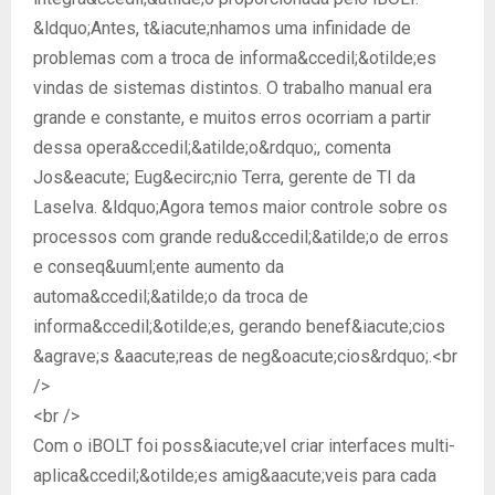
&ldquo;Antes, t&iacute;nhamos uma infinidade de
problemas com a troca de informa&ccedil;&otilde;es
vindas de sistemas distintos. O trabalho manual era
grande e constante, e muitos erros ocorriam a partir
dessa opera&ccedil;&atilde;o&rdquo;, comenta
Jos&eacute; Eug&ecirc;nio Terra, gerente de TI da
Laselva. &ldquo;Agora temos maior controle sobre os
processos com grande redu&ccedil;&atilde;o de erros
e conseq&uuml;ente aumento da
automa&ccedil;&atilde;o da troca de
informa&ccedil;&otilde;es, gerando benef&iacute;cios
&agrave;s &aacute;reas de neg&oacute;cios&rdquo;.<br
/>
<br />
Com o iBOLT foi poss&iacute;vel criar interfaces multi-
aplica&ccedil;&otilde;es amig&aacute;veis para cada