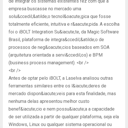
de integrar os sistemas existentes fez com que a
empresa buscasse no mercado uma
solu&ccedil;&atilde;o tecnol&oacute;gica que fosse
totalmente eficiente, intuitiva e r&aacute;pida. A escolha
foi o iBOLT Integration Su&iacute;te, da Magic Software
Brasil, plataforma de integra&ccedil;&atilde;o de
processos de neg&oacute;cios baseados em SOA
(arquitetura orientada a servi&ccedil;os) e BPM
(business process management). <br />
<br />
Antes de optar pelo iBOLT, a Laselva analisou outras
ferramentas similares entre os l&iacute;deres de
mercado dispon&iacute;veis para esta finalidade, mas
nenhuma delas apresentou melhor custo
benef&iacute;cio e nem possu&iacute;a a capacidade
de ser utilizada a partir de qualquer plataforma, seja ela
Windows, Linux ou qualquer sistema operacional ou