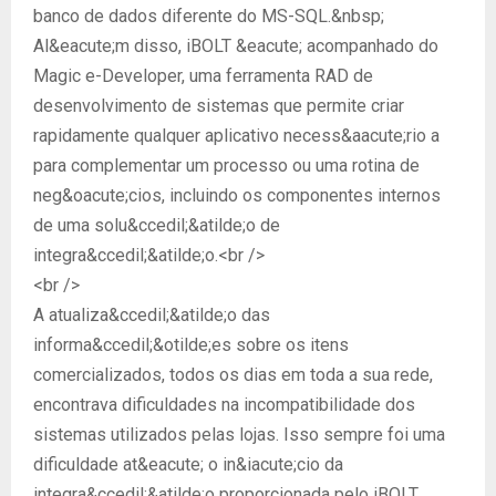
banco de dados diferente do MS-SQL.&nbsp;
Al&eacute;m disso, iBOLT &eacute; acompanhado do
Magic e-Developer, uma ferramenta RAD de
desenvolvimento de sistemas que permite criar
rapidamente qualquer aplicativo necess&aacute;rio a
para complementar um processo ou uma rotina de
neg&oacute;cios, incluindo os componentes internos
de uma solu&ccedil;&atilde;o de
integra&ccedil;&atilde;o.<br />
<br />
A atualiza&ccedil;&atilde;o das
informa&ccedil;&otilde;es sobre os itens
comercializados, todos os dias em toda a sua rede,
encontrava dificuldades na incompatibilidade dos
sistemas utilizados pelas lojas. Isso sempre foi uma
dificuldade at&eacute; o in&iacute;cio da
integra&ccedil;&atilde;o proporcionada pelo iBOLT.