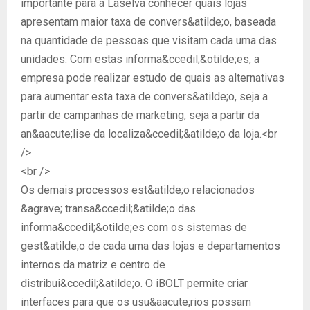
importante para a Laselva conhecer quais lojas
apresentam maior taxa de convers&atilde;o, baseada
na quantidade de pessoas que visitam cada uma das
unidades. Com estas informa&ccedil;&otilde;es, a
empresa pode realizar estudo de quais as alternativas
para aumentar esta taxa de convers&atilde;o, seja a
partir de campanhas de marketing, seja a partir da
an&aacute;lise da localiza&ccedil;&atilde;o da loja.<br
/>
<br />
Os demais processos est&atilde;o relacionados
&agrave; transa&ccedil;&atilde;o das
informa&ccedil;&otilde;es com os sistemas de
gest&atilde;o de cada uma das lojas e departamentos
internos da matriz e centro de
distribui&ccedil;&atilde;o. O iBOLT permite criar
interfaces para que os usu&aacute;rios possam