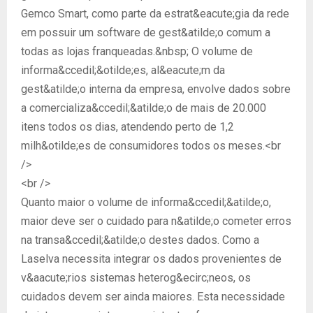
Gemco Smart, como parte da estrat&eacute;gia da rede
em possuir um software de gest&atilde;o comum a
todas as lojas franqueadas.&nbsp; O volume de
informa&ccedil;&otilde;es, al&eacute;m da
gest&atilde;o interna da empresa, envolve dados sobre
a comercializa&ccedil;&atilde;o de mais de 20.000
itens todos os dias, atendendo perto de 1,2
milh&otilde;es de consumidores todos os meses.<br
/>
<br />
Quanto maior o volume de informa&ccedil;&atilde;o,
maior deve ser o cuidado para n&atilde;o cometer erros
na transa&ccedil;&atilde;o destes dados. Como a
Laselva necessita integrar os dados provenientes de
v&aacute;rios sistemas heterog&ecirc;neos, os
cuidados devem ser ainda maiores. Esta necessidade