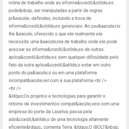
rotina de trabalho onde as informa&ccedil;&otilde;es
pode&nbsp; ser manipuladas a partir de regras
pr&eacute;-definidas, incluindo a troca de
informa&ccedil;&otilde;es gerenciais. Ao usu&aacute;rio
lhe &eacute; oferecido o que ele realmente ele
necessita: uma &aacute;rea de trabalho onde ele pode
acessar as informa&ccedil;&otilde;es de outras
aplica&ccedil;&otilde;es sem qualquer dificuldade pelo
fato da outra aplica&ccedil;&atilde;o estar em outro
ponto do pa&iacute;s ou em uma plataforma
incompat&iacute;vel com a sua plataforma.<br />
<br />
&ldquo;Os projetos e tecnologias para garantir o
retorno de investimentos compat&iacute;veis com uma
empresa do porte da Laselva, passa pela
ado&ccedil;&atilde;o de uma tecnologia altamente
eficiente&rdquo;, comenta Terra. &ldquo;O iBOLT&nbsp;