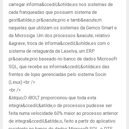
carregar informa&ccedil;&otilde;es nos sistemas de
cada franqueadas que possuem sistema de
gest&atilde;o pr&oacute;prio e tamb&eacute;m
naquelas que utilizam os sistemas da Gemco Smart e
da Microsiga. Um dos processos &eacute; relativo
&agrave; troca de informa&ccedil;&otilde;es com o
sistema de retaguarda da Laselva, um ERP
pr&oacute;prio baseado no banco de dados Microsoft
SQL, que recebe as informa&ccedil;&otilde;es das
frentes de lojas gerenciadas pelo sistema Socin
(Linux).<br />
<br />
&ldquo;O iBOLT proporcionou que toda esta
integra&ccedil;&atilde;o de processos pudesse ser
feita numa velocidade 60% maior ao processo anterior
de integra&ccedil;&atilde;o, feito a partir do aplicativo
residente no banco de dados Microsoft SQL, o DTS