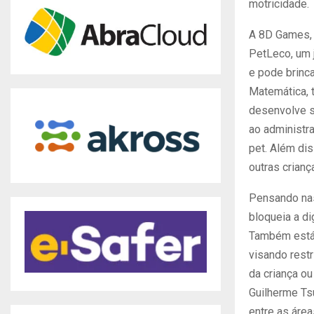
motricidade.
A 8D Games, 
PetLeco, um j
e pode brinc
Matemática, 
desenvolve s
ao administr
pet. Além di
outras crianç
Pensando nas
bloqueia a d
Também está 
visando rest
da criança o
Guilherme Ts
entre as área