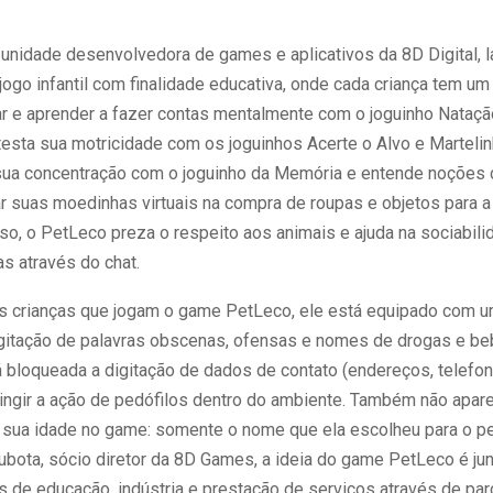
unidade desenvolvedora de games e aplicativos da 8D Digital, l
ogo infantil com finalidade educativa, onde cada criança tem um
ar e aprender a fazer contas mentalmente com o joguinho Nataçã
testa sua motricidade com os joguinhos Acerte o Alvo e Martelin
ua concentração com o joguinho da Memória e entende noções
ar suas moedinhas virtuais na compra de roupas e objetos para a
sso, o PetLeco preza o respeito aos animais e ajuda na sociabil
as através do chat.
 crianças que jogam o game PetLeco, ele está equipado com um
igitação de palavras obscenas, ofensas e nomes de drogas e beb
bloqueada a digitação de dados de contato (endereços, telefone
ringir a ação de pedófilos dentro do ambiente. Também não apa
u sua idade no game: somente o nome que ela escolheu para o p
ubota, sócio diretor da 8D Games, a ideia do game PetLeco é jun
s de educação, indústria e prestação de serviços através de par