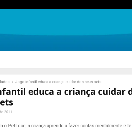
idades
Jogo infantil educa a criança cuidar dos seus pets
nfantil educa a criança cuidar 
ets
de 2011
m o PetLeco, a criança aprende a fazer contas mentalmente e te