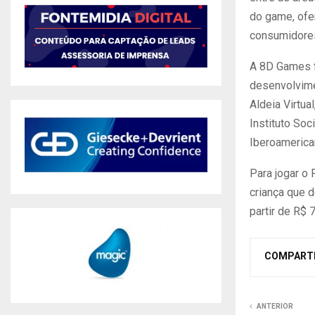
do game, ofe
consumidores
A 8D Games f
desenvolvime
Aldeia Virtua
Instituto Soc
Iberoamerica
Para jogar o
criança que 
partir de R$ 7
COMPART
ANTERIOR