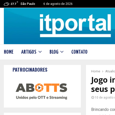
C
São Paulo
6 de agosto de 2026
27.7
HOME
ARTIGOS
BLOG
CONTATO
PATROCINADORES
Home
Atual
Jogo i
seus p
10 de agosto 
Brincando co