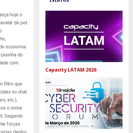
ança hoje o
 avatar de pet
o
ho,
 de economia
 casinha do
idade com
Capacity LATAM 2026
 filtro que
idas no chat.
s, etc.),
rece o nome
et. Segundo
tar forças
cerias dentro