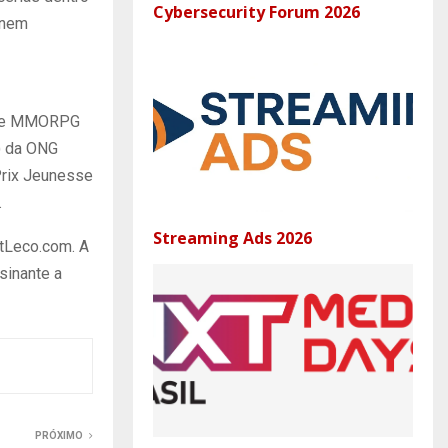
Cybersecurity Forum 2026
rnem
game MMORPG
m) da ONG
 Prix Jeunesse
.
Streaming Ads 2026
etLeco.com. A
sinante a
PRÓXIMO