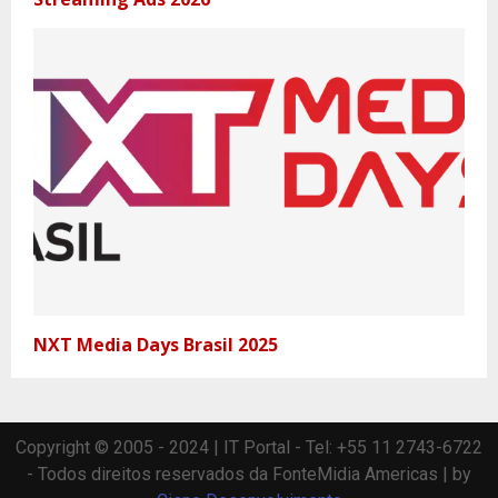
NXT Media Days Brasil 2025
Copyright © 2005 - 2024 | IT Portal - Tel: +55 11 2743-6722
- Todos direitos reservados da FonteMidia Americas | by