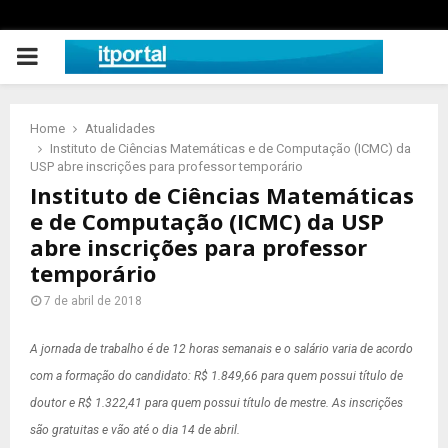
PRIMARY
MENU
Home
Atualidades
Instituto de Ciências Matemáticas e de Computação (ICMC) da
USP abre inscrições para professor temporário
Instituto de Ciências Matemáticas
e de Computação (ICMC) da USP
abre inscrições para professor
temporário
7 de abril de 2018
A jornada de trabalho é de 12 horas semanais e o salário varia de acordo
com a formação do candidato: R$ 1.849,66 para quem possui título de
doutor e R$ 1.322,41 para quem possui título de mestre.
As inscrições
são gratuitas e vão até o dia 14 de abril.