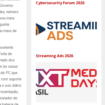
Cybersecurity Forum 2026
o Governo
das, número
evou mais
guinte
giu mais de
xcelente
feita de
Streaming Ads 2026
nhado dos
m às casas
s de PC que
e com suporte
 o uso diário
presentação,
anizador de
a bateria de