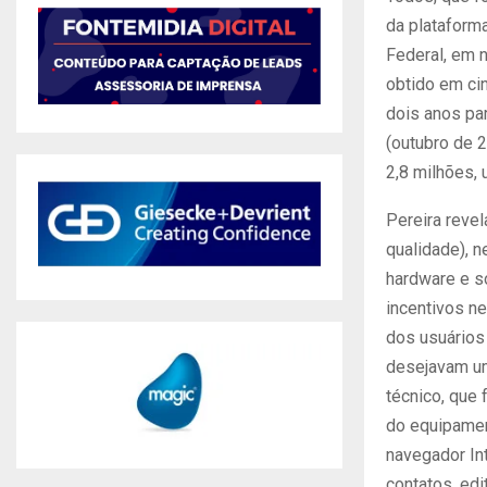
da plataforma
Federal, em 
obtido em ci
dois anos pa
(outubro de 2
2,8 milhões, 
Pereira reve
qualidade), 
hardware e s
incentivos n
dos usuários 
desejavam um
técnico, que
do equipament
navegador Int
contatos, edi