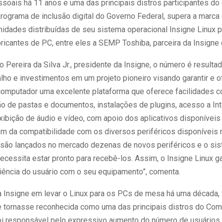
soais há 11 anos e uma das principais distros participantes d
rograma de inclusão digital do Governo Federal, supera a marca 
nidades distribuídas de seu sistema operacional Insigne Linux 
bricantes de PC, entre eles a SEMP Toshiba, parceira da Insign
Pereira da Silva Jr., presidente da Insigne, o número é resulta
lho e investimentos em um projeto pioneiro visando garantir e 
computador uma excelente plataforma que oferece facilidades c
ção de pastas e documentos, instalações de plugins, acesso a Int
xibição de áudio e vídeo, com apoio dos aplicativos disponíveis
ém da compatibilidade com os diversos periféricos disponíveis
 são lançados no mercado dezenas de novos periféricos e o si
ecessita estar pronto para recebê-los. Assim, o Insigne Linux g
iência do usuário com o seu equipamento”, comenta.
 da Insigne em levar o Linux para os PCs de mesa há uma década
 tornasse reconhecida como uma das principais distros do Com
oi responsável pelo expressivo aumento do número de usuário