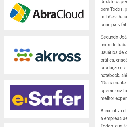
desktops pes
para Todos, p
milhões de u
principais fa
Segundo João 
anos de traba
usuários de 
gráfica, cria
produção e e
notebook, al
“Diariamente
operacional n
melhor exper
A iniciativa
a empresa se
Todos, que f