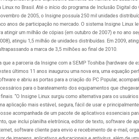
 Linux no Brasil. Até o início do programa de Inclusão Digital d
novembro de 2005, o Insigne possuía 250 mil unidades distribuí
nco anos de participação no mercado. O sistema Insigne Linux l
ra atingir um milhão de cópias (em outubro de 2007) e no ano se
008), atingiu 1,5 milhão de unidades distribuídas. Em 2009, atin
ultrapassando a marca de 3,5 milhões ao final de 2010.
la que a parceria da Insigne com a SEMP Toshiba (hardware de e
nestes últimos 11 anos inaugurou uma nova era, uma equação per
oftware e abriu as portas para a criação do PC Popular, acompa
ecessários para o barateamento dos equipamentos que chegava
finais. “O Insigne Linux surgiu como alternativa para os usuário
a aplicação mais estável, segura, fácil de usar e principalment
 fosse acompanhada de um pacote de aplicativos essenciais para
o, que inclui planilha eletrônica, editor de texto, software de a
ernet, software cliente para envio e recebimento de e-mail, org
tor de imagens, aplicativos educacionais e antivírus, além de um