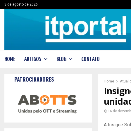
8 de agosto de 2026
HOME
ARTIGOS
BLOG
CONTATO
PATROCINADORES
Home
Atual
Insign
unida
16 de dezemb
A Insigne Sof