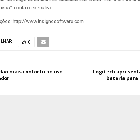
tivos”, conta o executivo.
ções: http://www.insignesoftware.com
ILHAR
0
dão mais conforto no uso
Logitech apresent
ador
bateria para