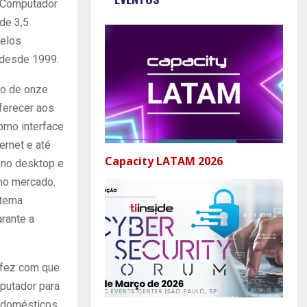
o Computador
de 3,5
pelos
e desde 1999.
do de onze
oferecer aos
omo interface
ernet e até
Capacity LATAM 2026
 no desktop e
 no mercado.
stema
arante a
, fez com que
putador para
s domésticos