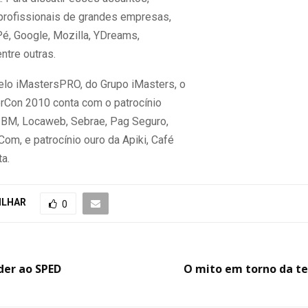
profissionais de grandes empresas,
, Google, Mozilla, YDreams,
ntre outras.
lo iMastersPRO, do Grupo iMasters, o
erCon 2010 conta com o patrocínio
IBM, Locaweb, Sebrae, Pag Seguro,
.Com, e patrocínio ouro da Apiki, Café
a.
ILHAR
0
er ao SPED
O mito em torno da te