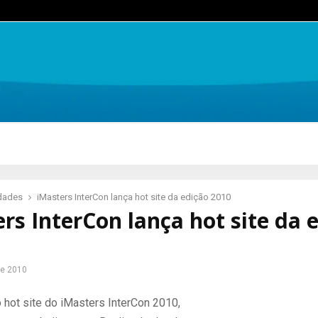
idades
iMasters InterCon lança hot site da edição 2010
rs InterCon lança hot site da 
de 2010
o hot site do iMasters InterCon 2010,