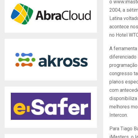
o www.imaste
2004, a séti
Latina volta
acontece nos
no Hotel WTC
A ferramenta
diferenciado 
programação 
congresso t
planos especi
com antecedê
disponibiliza
melhores mo
Intercon.
Para Tiago Ba
iMasters, o 