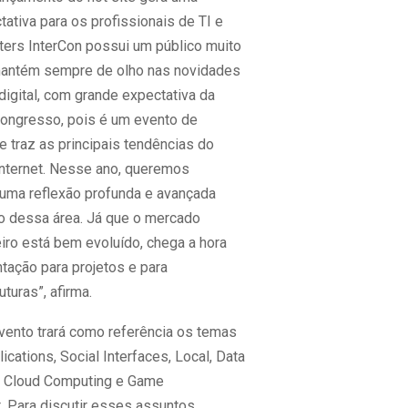
ativa para os profissionais de TI e
ters InterCon possui um público muito
 mantém sempre de olho nas novidades
igital, com grande expectativa da
ongresso, pois é um evento de
 traz as principais tendências do
nternet. Nesse ano, queremos
 uma reflexão profunda e avançada
ro dessa área. Já que o mercado
leiro está bem evoluído, chega a hora
tação para projetos e para
uturas”, afirma.
vento trará como referência os temas
cations, Social Interfaces, Local, Data
n, Cloud Computing e Game
 Para discutir esses assuntos,