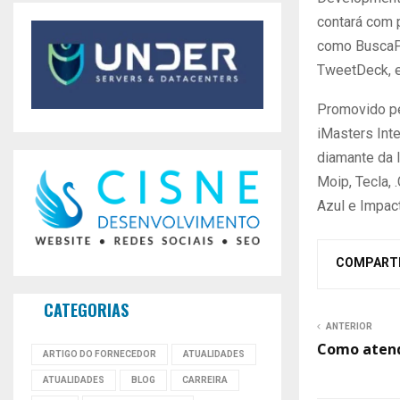
contará com 
como BuscaPé
TweetDeck, e
Promovido pe
iMasters Int
diamante da 
Moip, Tecla, 
Azul e Impact
COMPART
CATEGORIAS
ANTERIOR
Como atend
ARTIGO DO FORNECEDOR
ATUALIDADES
ATUALIDADES
BLOG
CARREIRA