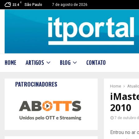
C
São Paulo
7 de agosto de 2026
22.4
HOME
ARTIGOS
BLOG
CONTATO
PATROCINADORES
Home
Atual
iMaste
2010
7 de outubro 
Entrou no ar 