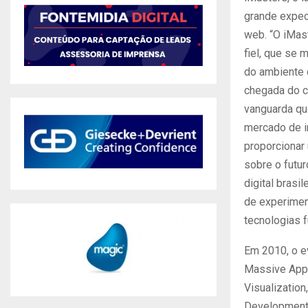
grande expect
web. “O iMas
fiel, que se
do ambiente d
chegada do c
vanguarda que
mercado de i
proporcionar
sobre o futu
digital brasi
de experimen
tecnologias f
Em 2010, o e
Massive Appli
Visualizatio
Development.