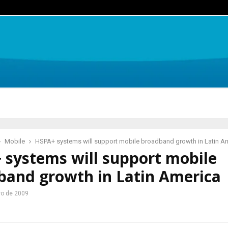
Mobile
HSPA+ systems will support mobile broadband growth in Latin A
 systems will support mobile
band growth in Latin America
ro de 2009