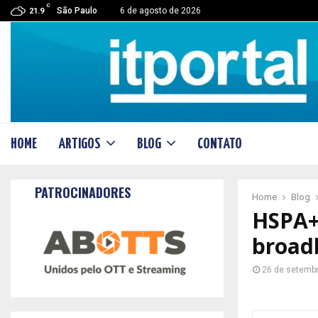
C
São Paulo
6 de agosto de 2026
21.9
HOME
ARTIGOS
BLOG
CONTATO
PATROCINADORES
Home
Blog
HSPA+
broad
26 de setemb