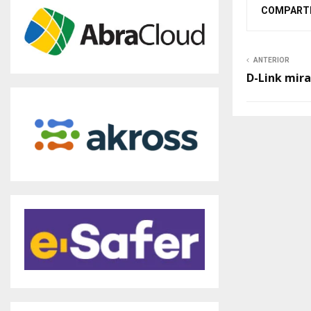
COMPART
ANTERIOR
D-Link mir