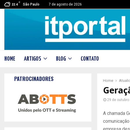
C
São Paulo
7 de agosto de 2026
22.4
HOME
ARTIGOS
BLOG
CONTATO
PATROCINADORES
Home
Atual
Geraç
29 de outubro
A chamada Ge
comunicação 
empresa dese