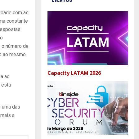
ridade com as
rma constante
respostas
no
% o número de
ção ao mesmo
Capacity LATAM 2026
da ao
 está
o uma das
 mais a