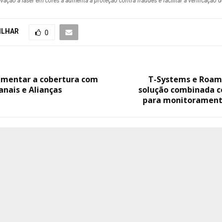
vação a laser em cores a aumenta a proteção contra fraudes e facilitar a verificaçã
ILHAR
0
umentar a cobertura com
T-Systems e Roam
anais e Alianças
solução combinada 
para monitorament