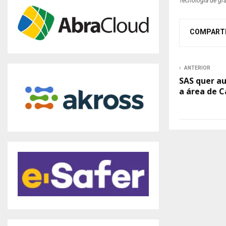
Tecnologia de gra
COMPART
ANTERIOR
SAS quer a
a área de C