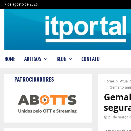
7 de agosto de 2026
HOME
ARTIGOS
BLOG
CONTATO
PATROCINADORES
Home
Atual
Gemalto anu
Gemal
segur
21 de março 