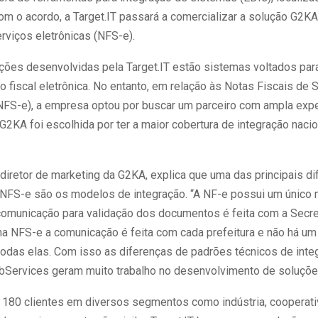
om o acordo, a Target.IT passará a comercializar a solução G2K
rviços eletrônicas (NFS-e).
uções desenvolvidas pela Target.IT estão sistemas voltados par
 fiscal eletrônica. No entanto, em relação às Notas Fiscais de 
(NFS-e), a empresa optou por buscar um parceiro com ampla expe
2KA foi escolhida por ter a maior cobertura de integração naci
diretor de marketing da G2KA, explica que uma das principais d
 NFS-e são os modelos de integração. “A NF-e possui um único
 comunicação para validação dos documentos é feita com a Secre
 na NFS-e a comunicação é feita com cada prefeitura e não há um
todas elas. Com isso as diferenças de padrões técnicos de inte
bServices geram muito trabalho no desenvolvimento de soluçõe
180 clientes em diversos segmentos como indústria, cooperati