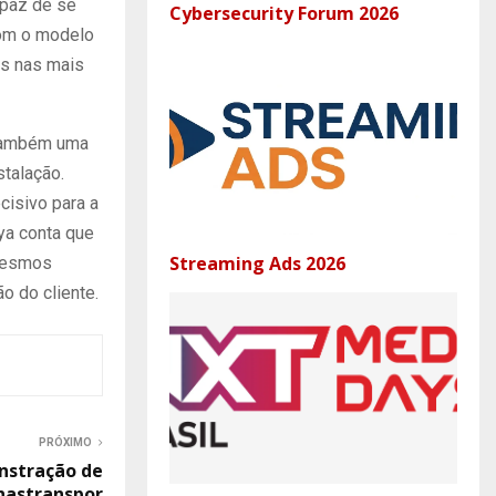
apaz de se
Cybersecurity Forum 2026
com o modelo
es nas mais
 também uma
stalação.
cisivo para a
ya conta que
Streaming Ads 2026
 mesmos
o do cliente.
PRÓXIMO
nstração de
nastranspor