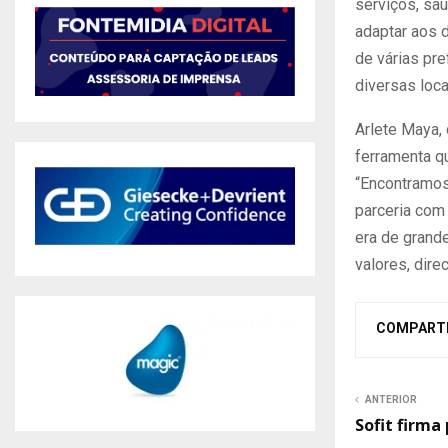
serviços, saú
adaptar aos 
de várias pr
diversas loca
Arlete Maya,
ferramenta qu
“Encontramos
parceria com 
era de grand
valores, dir
COMPART
ANTERIOR
Sofit firma