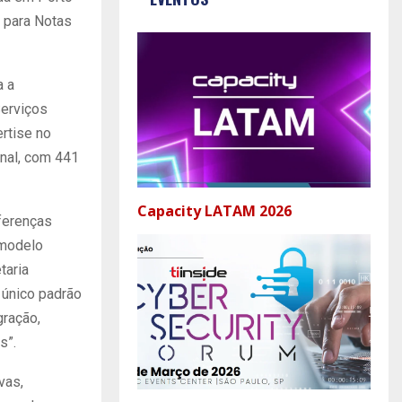
A para Notas
a a
Serviços
rtise no
onal, com 441
Capacity LATAM 2026
iferenças
 modelo
taria
 único padrão
gração,
s”.
vas,