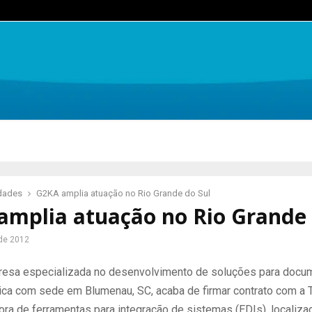
idades
G2KA amplia atuação no Rio Grande do Sul
amplia atuação no Rio Grande 
de 2012
esa especializada no desenvolvimento de soluções para docu
nica com sede em Blumenau, SC, acaba de firmar contrato com a Ta
ra de ferramentas para integração de sistemas (EDIs), localiz