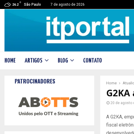
C
São Paulo
7 de agosto de 2026
26.2
HOME
ARTIGOS
BLOG
CONTATO
PATROCINADORES
Home
Atual
G2KA 
20 de agosto 
A G2KA, empr
fiscal eletrô
desenvolvedo