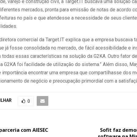
de, varejo e construção civil, a Target.IT buscava uma solução c
diferentes mercados, pronta para emissão de notas de acordo 
efeituras no país e que atendesse a necessidade de seus client
lidades.
 diretora comercial da Target.IT explica que a empresa buscava
e já fosse consolidada no mercado, de fácil acessibilidade e in
 todas essas características na solução da G2KA. Outro fator de
a G2KA foi facilidade de utilização do sistema.” Além disso, Ma
e importância encontrar uma empresa que compartilhasse dos
ecionamento de negócio e preocupação primordial com a satisfaçã
ILHAR
0
 parceria com AIESEC
Sofit faz demo
software na Mi