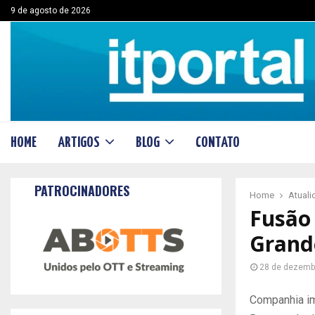
9 de agosto de 2026
HOME
ARTIGOS
BLOG
CONTATO
PATROCINADORES
Home
Atual
Fusão
Grand
28 de dezemb
Companhia im