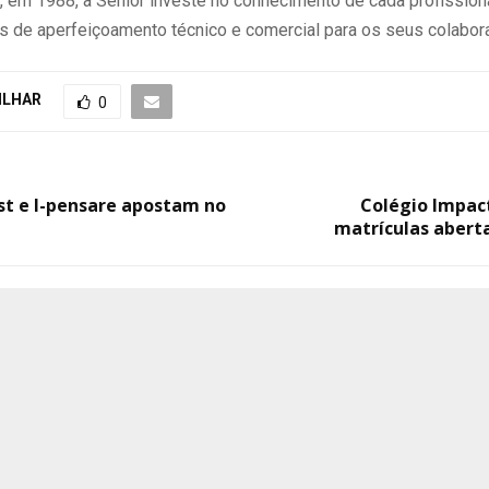
, em 1988, a Senior investe no conhecimento de cada profissiona
s de aperfeiçoamento técnico e comercial para os seus colabor
ILHAR
0
t e I-pensare apostam no
Colégio Impac
matrículas abert