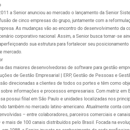
o
 2011 a Senior anunciou ao mercado o lançamento da Senior Sist
 fusão de cinco empresas do grupo, juntamente com a reformula
empresa. As mudanças vão ao encontro do desenvolvimento da c
enário corporativo nacional. Assim, a Senior busca tornar-se ai
 aperfeiçoando sua estrutura para fortalecer seu posicionament
de mercado.
or
ma das maiores desenvolvedoras de software para gestão empre
oluções de Gestão Empresarial | ERP, Gestão de Pessoas e Ges
são direcionadas a clientes de todos os portes e têm como obje
o sobre informações e processos empresariais. Com matriz em
sa possui filial em São Paulo e unidades localizadas nos princi
ando também no mercado latino-americano. Atualmente conta com
envolvidas – entre colaboradores, parceiros comerciais e canai
– e mais de 100 canais distribuídos pelo Brasil. Focada na evol