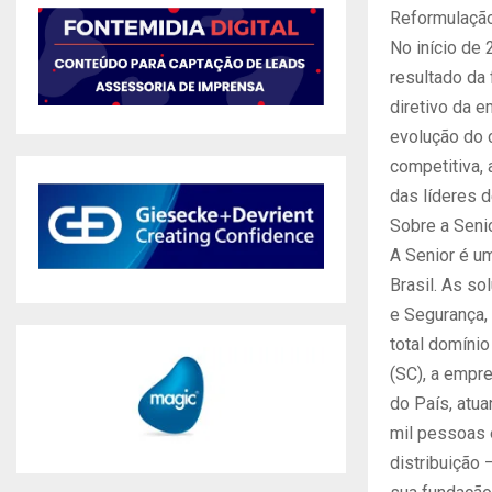
Reformulaçã
No início de
resultado da
diretivo da 
evolução do c
competitiva,
das líderes 
Sobre a Seni
A Senior é u
Brasil. As s
e Segurança, 
total domíni
(SC), a empre
do País, atu
mil pessoas 
distribuição 