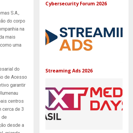
Cybersecurity Forum 2026
emas S.A.,
ção do corpo
ompanhia na
nda mais
o como uma
sarial do
Streaming Ads 2026
tão de Acesso
tivo garantir
 Blumenau
pais centros
 cerca de 3
s de
ução desde a