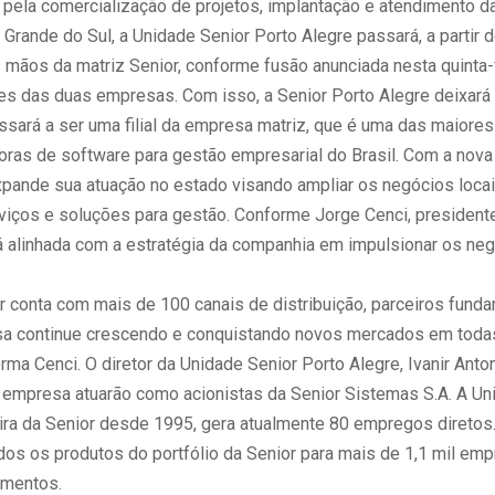
pela comercialização de projetos, implantação e atendimento d
 Grande do Sul, a Unidade Senior Porto Alegre passará, a partir d
 mãos da matriz Senior, conforme fusão anunciada nesta quinta-f
res das duas empresas. Com isso, a Senior Porto Alegre deixará
ssará a ser uma filial da empresa matriz, que é uma das maiores
ras de software para gestão empresarial do Brasil. Com a nov
pande sua atuação no estado visando ampliar os negócios loca
viços e soluções para gestão. Conforme Jorge Cenci, presidente
tá alinhada com a estratégia da companhia em impulsionar os ne
r conta com mais de 100 canais de distribuição, parceiros fund
a continue crescendo e conquistando novos mercados em toda
orma Cenci. O diretor da Unidade Senior Porto Alegre, Ivanir Antoni
 empresa atuarão como acionistas da Senior Sistemas S.A. A Un
eira da Senior desde 1995, gera atualmente 80 empregos diretos
dos os produtos do portfólio da Senior para mais de 1,1 mil em
gmentos.