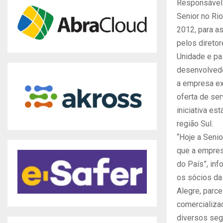
Responsável 
Senior no Rio
2012, para as
pelos direto
Unidade e pa
desenvolvedo
a empresa ex
oferta de ser
iniciativa es
região Sul.
“Hoje a Senio
que a empres
do País”, inf
os sócios da
Alegre, parc
comercializa
diversos se