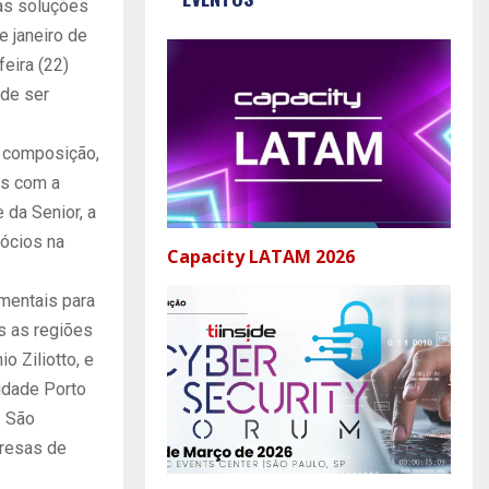
as soluções
e janeiro de
eira (22)
 de ser
a composição,
is com a
 da Senior, a
gócios na
Capacity LATAM 2026
amentais para
s as regiões
o Ziliotto, e
idade Porto
. São
presas de