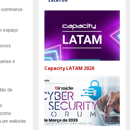
 e-commerce
 e espaço
 novos
uenas e
Capacity LATAM 2026
tão de
ão
s como
la um website