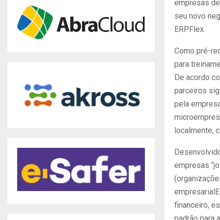
empresas de 
seu novo neg
ERPFlex.
Como pré-req
para treinam
De acordo com
parceiros si
pela empresa
microempresa
localmente, c
Desenvolvido
empresas “jo
(organizaçõe
empresarialE
financeiro, 
padrão para 