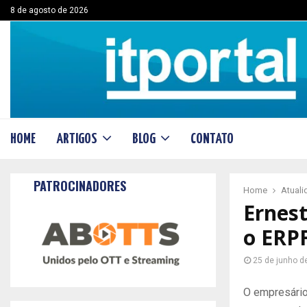
8 de agosto de 2026
HOME
ARTIGOS
BLOG
CONTATO
PATROCINADORES
Home
Atual
Ernes
o ERP
25 de junho d
O empresário