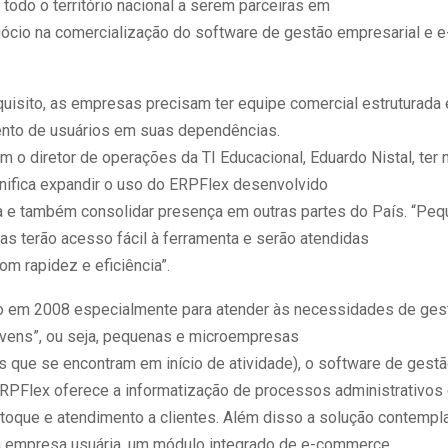
todo o território nacional a serem parceiras em
ócio na comercialização do software de gestão empresarial e
uisito, as empresas precisam ter equipe comercial estruturada
ento de usuários em suas dependências.
 o diretor de operações da TI Educacional, Eduardo Nistal, ter
gnifica expandir o uso do ERPFlex desenvolvido
 e também consolidar presença em outras partes do País. “Peq
s terão acesso fácil à ferramenta e serão atendidas
om rapidez e eficiência”.
 em 2008 especialmente para atender às necessidades de ges
vens”, ou seja, pequenas e microempresas
s que se encontram em início de atividade), o software de gest
RPFlex oferece a informatização de processos administrativo
estoque e atendimento a clientes. Além disso a solução contemp
a empresa usuária, um módulo integrado de e-commerce,