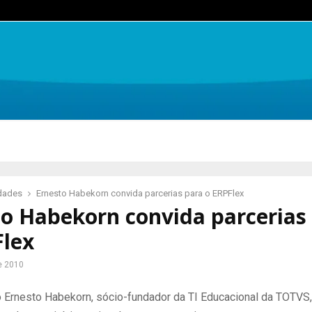
idades
Ernesto Habekorn convida parcerias para o ERPFlex
to Habekorn convida parcerias
Flex
e 2010
 Ernesto Habekorn, sócio-fundador da TI Educacional da TOTVS,