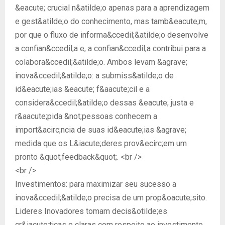
&eacute; crucial n&atilde;o apenas para a aprendizagem
e gest&atilde;o do conhecimento, mas tamb&eacute;m,
por que o fluxo de informa&ccedil;&atilde;o desenvolve
a confian&ccedil;a e, a confian&ccedil;a contribui para a
colabora&ccedil;&atilde;o. Ambos levam &agrave;
inova&ccedil;&atilde;o: a submiss&atilde;o de
id&eacute;ias &eacute; f&aacute;cil e a
considera&ccedil;&atilde;o dessas &eacute; justa e
r&aacute;pida &not;pessoas conhecem a
import&acirc;ncia de suas id&eacute;ias &agrave;
medida que os L&iacute;deres prov&ecirc;em um
pronto &quot;feedback&quot;. <br />
<br />
Investimentos: para maximizar seu sucesso a
inova&ccedil;&atilde;o precisa de um prop&oacute;sito.
Lideres Inovadores tomam decis&otilde;es
cr&iacute;ticas e claras com respeito ao investimento