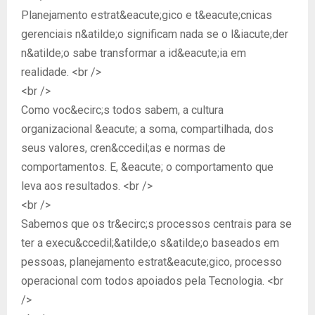
Planejamento estrat&eacute;gico e t&eacute;cnicas
gerenciais n&atilde;o significam nada se o l&iacute;der
n&atilde;o sabe transformar a id&eacute;ia em
realidade. <br />
<br />
Como voc&ecirc;s todos sabem, a cultura
organizacional &eacute; a soma, compartilhada, dos
seus valores, cren&ccedil;as e normas de
comportamentos. E, &eacute; o comportamento que
leva aos resultados. <br />
<br />
Sabemos que os tr&ecirc;s processos centrais para se
ter a execu&ccedil;&atilde;o s&atilde;o baseados em
pessoas, planejamento estrat&eacute;gico, processo
operacional com todos apoiados pela Tecnologia. <br
/>