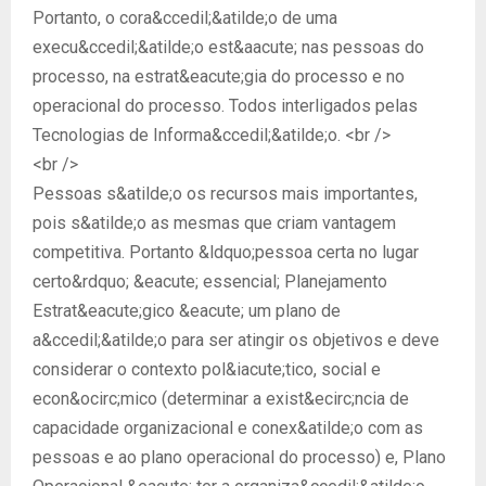
Portanto, o cora&ccedil;&atilde;o de uma
execu&ccedil;&atilde;o est&aacute; nas pessoas do
processo, na estrat&eacute;gia do processo e no
operacional do processo. Todos interligados pelas
Tecnologias de Informa&ccedil;&atilde;o. <br />
<br />
Pessoas s&atilde;o os recursos mais importantes,
pois s&atilde;o as mesmas que criam vantagem
competitiva. Portanto &ldquo;pessoa certa no lugar
certo&rdquo; &eacute; essencial; Planejamento
Estrat&eacute;gico &eacute; um plano de
a&ccedil;&atilde;o para ser atingir os objetivos e deve
considerar o contexto pol&iacute;tico, social e
econ&ocirc;mico (determinar a exist&ecirc;ncia de
capacidade organizacional e conex&atilde;o com as
pessoas e ao plano operacional do processo) e, Plano