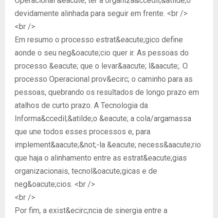
Operacional &eacute; ter a organiza&ccedil;&atilde;o
devidamente alinhada para seguir em frente. <br />
<br />
Em resumo o processo estrat&eacute;gico define
aonde o seu neg&oacute;cio quer ir. As pessoas do
processo &eacute; que o levar&aacute; l&aacute;. O
processo Operacional prov&ecirc; o caminho para as
pessoas, quebrando os resultados de longo prazo em
atalhos de curto prazo. A Tecnologia da
Informa&ccedil;&atilde;o &eacute; a cola/argamassa
que une todos esses processos e, para
implement&aacute;&not;-la &eacute; necess&aacute;rio
que haja o alinhamento entre as estrat&eacute;gias
organizacionais, tecnol&oacute;gicas e de
neg&oacute;cios. <br />
<br />
Por fim, a exist&ecirc;ncia de sinergia entre a