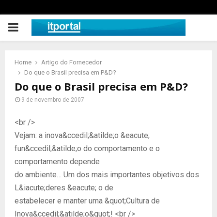
PRIMARY
MENU
Home
Artigo do Fornecedor
Do que o Brasil precisa em P&D?
Do que o Brasil precisa em P&D?
9 de novembro de 2007
<br />
Vejam: a inova&ccedil;&atilde;o &eacute;
fun&ccedil;&atilde;o do comportamento e o
comportamento depende
do ambiente… Um dos mais importantes objetivos dos
L&iacute;deres &eacute; o de
estabelecer e manter uma &quot;Cultura de
Inova&ccedil;&atilde;o&quot;! <br />