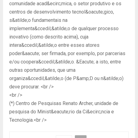
comunidade acad&ecirc;mica, o setor produtivo e os
centros de desenvolvimento tecnol&oacute;gico,
s&atilde;o fundamentais na
implementa&ccedil;&atilde;o de qualquer processo
inovativo (como descrito acima), cuja
intera&ccedil;&atilde;o entre esses atores
poder&aacute; ser firmada, por exemplo, por parcerias
e/ou coopera&ccedil;&atilde;o. &Eacute; a isto, entre
outras oportunidades, que uma
organiza&ccedil;&atilde;o (de P&amp;D ou n&atilde;o)
deve procurar. <br />
<br />
(*) Centro de Pesquisas Renato Archer, unidade de
pesquisa do Minist&eacute;rio da Ci&ecirc;ncia e
Tecnologia.<br />