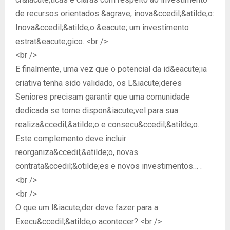
de recursos orientados &agrave; inova&ccedil;&atilde;o:
Inova&ccedil;&atilde;o &eacute; um investimento
estrat&eacute;gico. <br />
<br />
E finalmente, uma vez que o potencial da id&eacute;ia
criativa tenha sido validado, os L&iacute;deres
Seniores precisam garantir que uma comunidade
dedicada se torne dispon&iacute;vel para sua
realiza&ccedil;&atilde;o e consecu&ccedil;&atilde;o.
Este complemento deve incluir
reorganiza&ccedil;&atilde;o, novas
contrata&ccedil;&otilde;es e novos investimentos… .
<br />
<br />
O que um l&iacute;der deve fazer para a
Execu&ccedil;&atilde;o acontecer? <br />