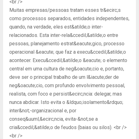
<br />
Muitas empresas/pessoas tratam esses tr&ecirc;s
como processos separados, entidades independentes,
quando, na verdade, eles est&atilde;o inter-
relacionados. Esta inter-rela&ccedil;&atilde;o entre
pessoas, planejamento estrat&eacute;gico, processo
operacional &eacute; que faz a execu&ccedil;&atilde;o
acontecer. Execu&ccedil;&atilde;o &eacute; o elemento
central em uma cultura de neg&oacute;cio e, portanto,
deve ser o principal trabalho de um l&iacute;der de
neg&oacute;cio, com profundo envolvimento pessoal,
realista, com foco e persist&ecirc;ncia: delegar, mas
nunca abdicar. Isto evita o &ldquo;isolamento&rdquo;
inter&not;-organizacional e, por
conseq&uuml;&ecirc;ncia, evita-&not;se a
cria&ccedil;&atilde;o de feudos (baias ou silos). <br />
<br />