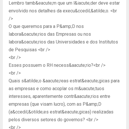
Lembro tamb&eacute;m que um l&iacute;der deve estar
envolvido nos detalhes da execu&ccedil;&atilde;o. <br
/>
O que queremos para a P&amp;D nos
labora&oacute;rios das Empresas ou nos
labora&oacute;rios das Universidades e dos Institutos
de Pesquisas <br />
<br />
Esses possuem o RH necess&aacute;rio?<br />
<br />
Quais s&atilde;o &aacute;reas estrat&eacute;gicas para
as empresas e como acoplar os m&uacute;tuos
interesses, aparentemente contr&aacute;rios entre
empresas (que visam lucro), com as P&amp;D
(a&ccedil;&otilde;es estrat&eacute;gicas) realizadas
pelos diversos setores do governos? <br />
<br />