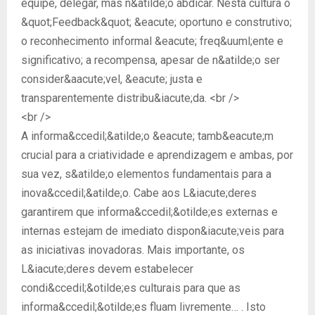
equipe, delegar, mas n&atilde;o abdicar. Nesta cultura o
&quot;Feedback&quot; &eacute; oportuno e construtivo;
o reconhecimento informal &eacute; freq&uuml;ente e
significativo; a recompensa, apesar de n&atilde;o ser
consider&aacute;vel, &eacute; justa e
transparentemente distribu&iacute;da. <br />
<br />
A informa&ccedil;&atilde;o &eacute; tamb&eacute;m
crucial para a criatividade e aprendizagem e ambas, por
sua vez, s&atilde;o elementos fundamentais para a
inova&ccedil;&atilde;o. Cabe aos L&iacute;deres
garantirem que informa&ccedil;&otilde;es externas e
internas estejam de imediato dispon&iacute;veis para
as iniciativas inovadoras. Mais importante, os
L&iacute;deres devem estabelecer
condi&ccedil;&otilde;es culturais para que as
informa&ccedil;&otilde;es fluam livremente… . Isto