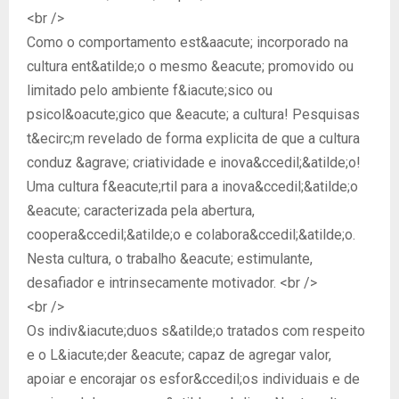
<br />
Como o comportamento est&aacute; incorporado na
cultura ent&atilde;o o mesmo &eacute; promovido ou
limitado pelo ambiente f&iacute;sico ou
psicol&oacute;gico que &eacute; a cultura! Pesquisas
t&ecirc;m revelado de forma explicita de que a cultura
conduz &agrave; criatividade e inova&ccedil;&atilde;o!
Uma cultura f&eacute;rtil para a inova&ccedil;&atilde;o
&eacute; caracterizada pela abertura,
coopera&ccedil;&atilde;o e colabora&ccedil;&atilde;o.
Nesta cultura, o trabalho &eacute; estimulante,
desafiador e intrinsecamente motivador. <br />
<br />
Os indiv&iacute;duos s&atilde;o tratados com respeito
e o L&iacute;der &eacute; capaz de agregar valor,
apoiar e encorajar os esfor&ccedil;os individuais e de