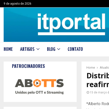
9 de agosto de 2026
HOME
ARTIGOS
BLOG
CONTATO
PATROCINADORES
Home
Atual
Distri
reafi
15 de março 
*Alberto Rod