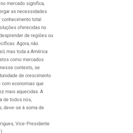
no mercado significa,
xergar as necessidades
er conhecimento total
soluções oferecidas no
desprender de regiões ou
cíficas. Agora, não
sil, mas toda a América
vistos como mercados
 nesse contexto, se
rtunidade de crescimento
e com economias que
ez mais aquecidas. A
a de todos nós,
es, deve-se à soma de
drigues, Vice-Presidente
I