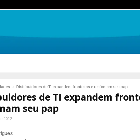
idades
Distribuidores de TI expandem fronteiras e reafirmam seu pap
buidores de TI expandem front
rmam seu pap
de 2012
rigues