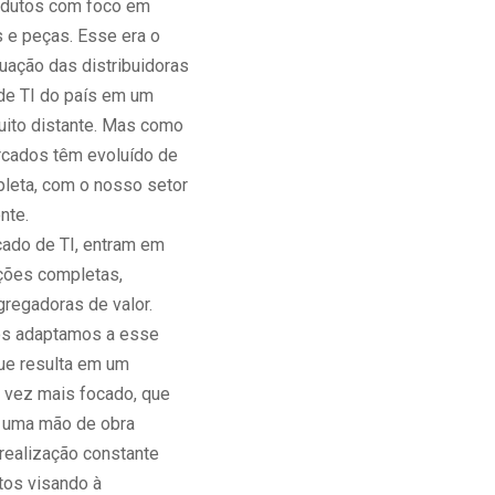
odutos com foco em
e peças. Esse era o
uação das distribuidoras
de TI do país em um
ito distante. Mas como
cados têm evoluído de
leta, com o nosso setor
nte.
cado de TI, entram em
ções completas,
gregadoras de valor.
nos adaptamos a esse
que resulta em um
a vez mais focado, que
 uma mão de obra
 realização constante
tos visando à