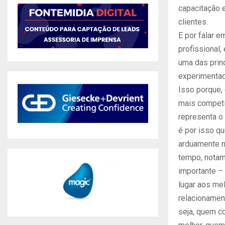
capacitação e
clientes.
E por falar e
profissional,
uma das prin
experimentad
Isso porque,
mais competit
representa o 
é por isso q
arduamente n
tempo, notam
importante –
lugar aos me
relacionament
seja, quem c