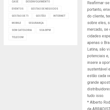
CASE
DESENVOLVIMENTO
Reafirmar-se 
portanto, en
EVENTOS
GESTAO DE NEGOCIOS
do cliente, t
GESTAO DE TI
GESTÃO
INTERNET
sobre eles, 
MOBILE
SEGURANÇA
mercado, se 
SEM CATEGORIA
SOA BPM
cidades espe
TELECOM
apenas o Bra
Latina, são 
potenciais e,
insere a opo
sustentável 
estão cada v
grande apost
distribuidor
tudo isso.
* Alberto Ro
da ABRADIST