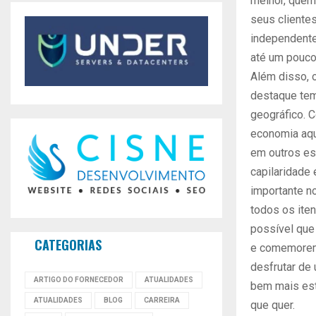
melhor, quem
seus clientes
independente
até um pouco
Além disso, 
destaque tem
geográfico. 
economia aqu
em outros es
capilaridade 
importante no
todos os iten
possível que
CATEGORIAS
e comemorem
desfrutar de
ARTIGO DO FORNECEDOR
ATUALIDADES
bem mais est
ATUALIDADES
BLOG
CARREIRA
que quer.