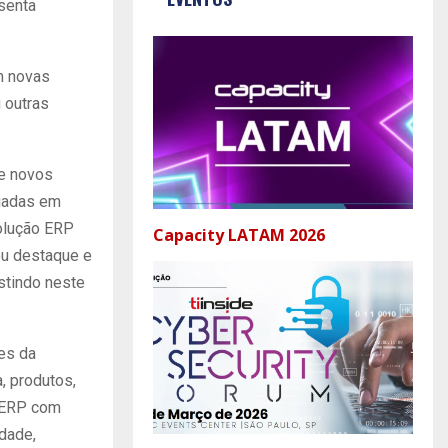
senta
em novas
 outras
 e novos
riadas em
olução ERP
Capacity LATAM 2026
ou destaque e
stindo neste
des da
, produtos,
o ERP com
dade,