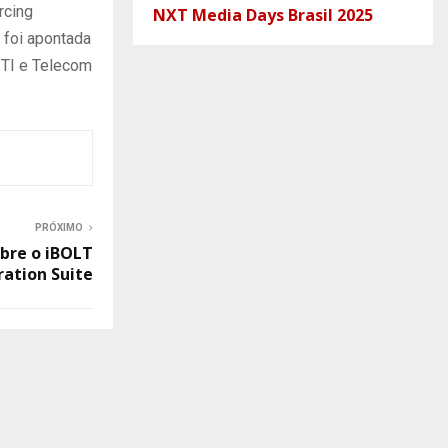
rcing
NXT Media Days Brasil 2025
 foi apontada
 TI e Telecom
PRÓXIMO
obre o iBOLT
ration Suite