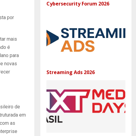
Cybersecurity Forum 2026
sta por
tar mais
ado é
lano para
de novas
Streaming Ads 2026
recer
sileiro de
truturada em
 com as
terprise