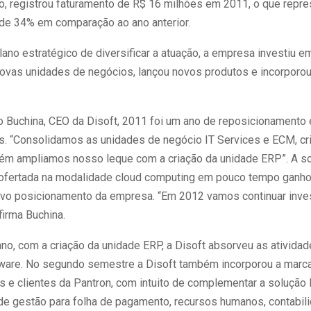
o, registrou faturamento de R$ 16 milhões em 2011, o que repre
de 34% em comparação ao ano anterior.
ano estratégico de diversificar a atuação, a empresa investiu 
 novas unidades de negócios, lançou novos produtos e incorporou
 Buchina, CEO da Disoft, 2011 foi um ano de reposicionamento
s. “Consolidamos as unidades de negócio IT Services e ECM, c
ém ampliamos nosso leque com a criação da unidade ERP”. A s
ofertada na modalidade cloud computing em pouco tempo ganh
ovo posicionamento da empresa. “Em 2012 vamos continuar inve
firma Buchina.
ano, com a criação da unidade ERP, a Disoft absorveu as ativida
are. No segundo semestre a Disoft também incorporou a marca
s e clientes da Pantron, com intuito de complementar a soluçã
de gestão para folha de pagamento, recursos humanos, contabili