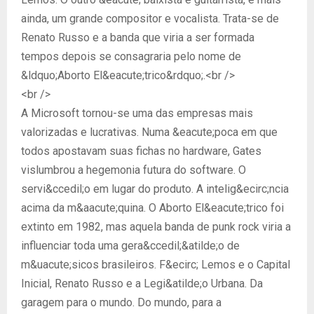
ainda, um grande compositor e vocalista. Trata-se de
Renato Russo e a banda que viria a ser formada
tempos depois se consagraria pelo nome de
&ldquo;Aborto El&eacute;trico&rdquo;.<br />
<br />
A Microsoft tornou-se uma das empresas mais
valorizadas e lucrativas. Numa &eacute;poca em que
todos apostavam suas fichas no hardware, Gates
vislumbrou a hegemonia futura do software. O
servi&ccedil;o em lugar do produto. A intelig&ecirc;ncia
acima da m&aacute;quina. O Aborto El&eacute;trico foi
extinto em 1982, mas aquela banda de punk rock viria a
influenciar toda uma gera&ccedil;&atilde;o de
m&uacute;sicos brasileiros. F&ecirc; Lemos e o Capital
Inicial, Renato Russo e a Legi&atilde;o Urbana. Da
garagem para o mundo. Do mundo, para a