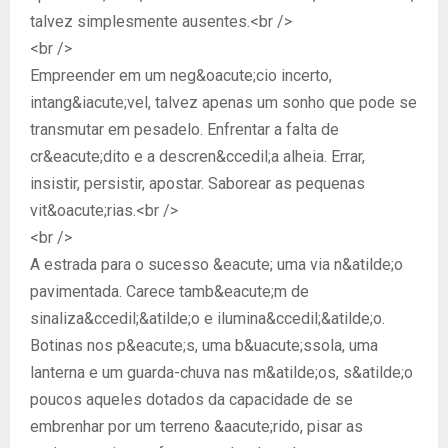
talvez simplesmente ausentes.<br />
<br />
Empreender em um neg&oacute;cio incerto,
intang&iacute;vel, talvez apenas um sonho que pode se
transmutar em pesadelo. Enfrentar a falta de
cr&eacute;dito e a descren&ccedil;a alheia. Errar,
insistir, persistir, apostar. Saborear as pequenas
vit&oacute;rias.<br />
<br />
A estrada para o sucesso &eacute; uma via n&atilde;o
pavimentada. Carece tamb&eacute;m de
sinaliza&ccedil;&atilde;o e ilumina&ccedil;&atilde;o.
Botinas nos p&eacute;s, uma b&uacute;ssola, uma
lanterna e um guarda-chuva nas m&atilde;os, s&atilde;o
poucos aqueles dotados da capacidade de se
embrenhar por um terreno &aacute;rido, pisar as