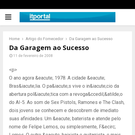
PRIMARY
MENU
Home
Artigo do Fornecedor
Da Garagem ao Sucesso
Da Garagem ao Sucesso
11 de fevereiro de 2008
<p>
O ano agora &eacute; 1978. A cidade &eacute;
Bras&iacute;lia. O pa&iacute;s vive o in&iacute;cio da
abertura pol&iacute;tica com a revoga&ccedil;&atilde;o
do AI-5. Ao som de Sex Pistols, Ramones e The Clash,
dois jovens se conhecem e descobrem de imediato
suas afinidades. Um &eacute; baterista e atende pelo
nome de Felipe Lemos, ou simplesmente, F&ecirc;
Lemos. O outro &eacute; baixista e guitarrista, e mais