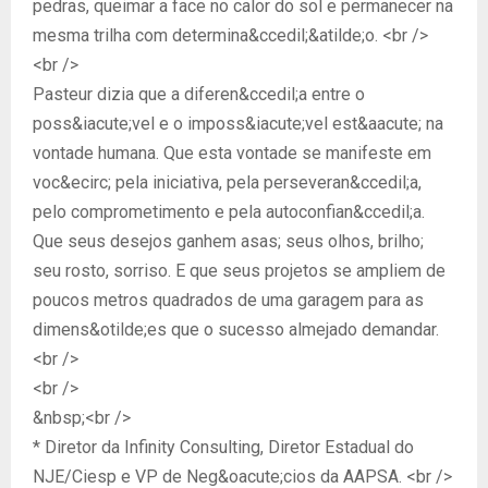
pedras, queimar a face no calor do sol e permanecer na
mesma trilha com determina&ccedil;&atilde;o. <br />
<br />
Pasteur dizia que a diferen&ccedil;a entre o
poss&iacute;vel e o imposs&iacute;vel est&aacute; na
vontade humana. Que esta vontade se manifeste em
voc&ecirc; pela iniciativa, pela perseveran&ccedil;a,
pelo comprometimento e pela autoconfian&ccedil;a.
Que seus desejos ganhem asas; seus olhos, brilho;
seu rosto, sorriso. E que seus projetos se ampliem de
poucos metros quadrados de uma garagem para as
dimens&otilde;es que o sucesso almejado demandar.
<br />
<br />
&nbsp;<br />
* Diretor da Infinity Consulting, Diretor Estadual do
NJE/Ciesp e VP de Neg&oacute;cios da AAPSA. <br />