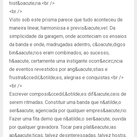
hist&oacute;ria.<br />
<br />
Visto sob este prisma parece que tudo aconteceu de
maneira linear, harmoniosa e previs&iacute;vel. Da
simplicidade da garagem, onde aconteciam os ensaios
da banda e onde, madrugadas adentro, c&oacute;digos
bin&aacute;rios eram combinados, ao sucesso,
h&aacute; certamente uma instigante ocorr&ecirc;ncia
de eventos revestidos por ang&uacute;stias e
frustra&ccedil;&otilde;es, alegrias e conquistas.<br />
<br />
Escrever composi&ccedil;&otilde;es dif&iacute;ceis de
serem ritmadas. Constituir uma banda que n&atilde;o
ser&aacute; agenciada por qualquer empres&aacute;rio.
Fazer uma fita demo que n&atilde;o ser&aacute; ouvida
por qualquer gravadora. Tocar para plat&eacute;ias
ap&aacute;ticas, talvez desinteressadas, talvez hostis,