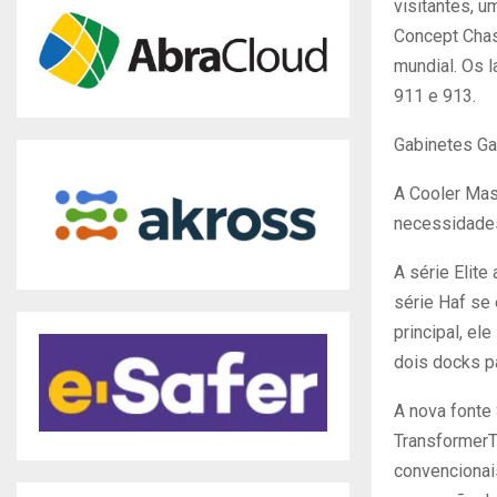
visitantes, 
Concept Chas
mundial. Os 
911 e 913.
Gabinetes G
A Cooler Mas
necessidade
A série Elite
série Haf se 
principal, el
dois docks p
A nova fonte
TransformerT
convencionai