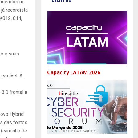
baseados no
já recordista
K812, 814,
so e suas
Capacity LATAM 2026
cessível. A
3.0 frontal e
novo Hybrid
s das fontes
M (caminho de