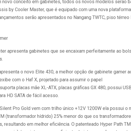
um novo conceito em gabinetes, todos os novos modelos serão 
sis by Cooler Master, que é equipado com uma nova plataforma 
lançamentos serão apresentados no Nangang TWTC, piso térreo 
amer
ter apresenta gabinetes que se encaixam perfeitamente ao bol
s.
 apresenta o novo Elite 430, a melhor opção de gabinete gamer a
exibe com o Haf X, projetado para assumir o papel
e suporta placas mãe XL-ATX, placas gráficas GX 480, possui USB 
ara HD SATA de fácil acesso.
 Silent Pro Gold vem com trilho único +12V 1200W ela possui o 
M (transformador hídrido) 25% menor do que os transformadore
s, resultando em melhor eficiência. O patenteado Hyper Path T