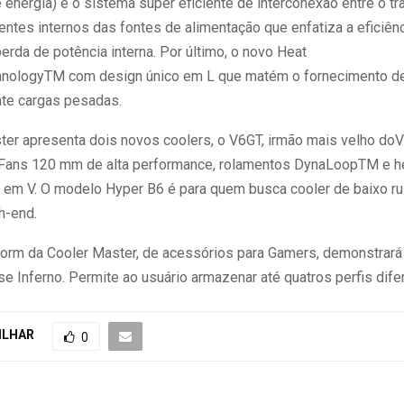
 energia) é o sistema super eficiente de interconexão entre o t
ntes internos das fontes de alimentação que enfatiza a eficiênc
erda de potência interna. Por último, o novo Heat
hnologyTM com design único em L que matém o fornecimento de
te cargas pesadas.
ter apresenta dois novos coolers, o V6GT, irmão mais velho doV
Fans 120 mm de alta performance, rolamentos DynaLoopTM e h
 em V. O modelo Hyper B6 é para quem busca cooler de baixo ru
h-end.
torm da Cooler Master, de acessórios para Gamers, demonstrará
 Inferno. Permite ao usuário armazenar até quatros perfis dife
ILHAR
0