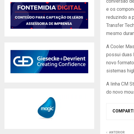
conversão de
e os compone
reduzindo a p
Transfer Tec
mesmo duran
A Cooler Mas
possui duas 
novo formato
sistemas hig
A linha CM S
do novo mouse
COMPART
ANTERIOR