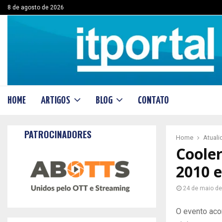
8 de agosto de 2026
HOME
ARTIGOS
BLOG
CONTATO
PATROCINADORES
Home
Atual
Coole
2010 
24 de maio d
O evento aco