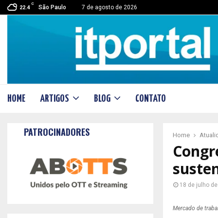
C
São Paulo
7 de agosto de 2026
22.4
HOME
ARTIGOS
BLOG
CONTATO
PATROCINADORES
Home
Atual
Congr
susten
18 de julho d
Mercado de trab