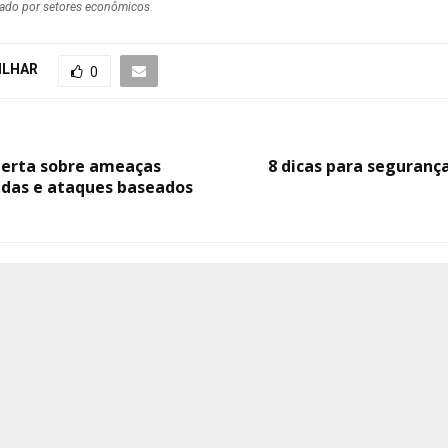
ado por setores econômicos
ILHAR
0
alerta sobre ameaças
8 dicas para segurança
adas e ataques baseados