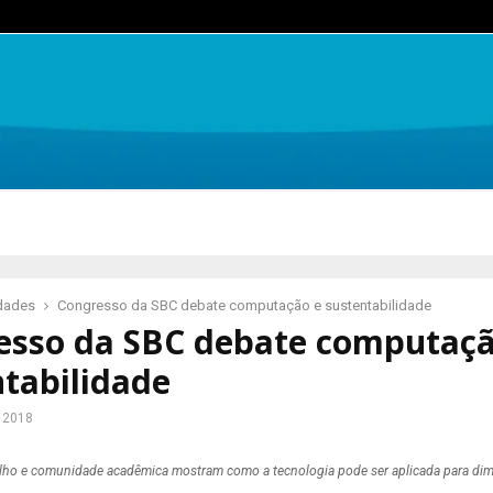
idades
Congresso da SBC debate computação e sustentabilidade
esso da SBC debate computaçã
tabilidade
e 2018
alho e comunidade acadêmica mostram como a tecnologia pode
ser aplicada para di