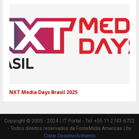
NXT Media Days Brasil 2025
Copyright © 2005 - 2024 | IT Portal - Tel: +55 11 2743-6722
- Todos direitos reservados da FonteMidia Americas | by
Cisne Desenvolvimento