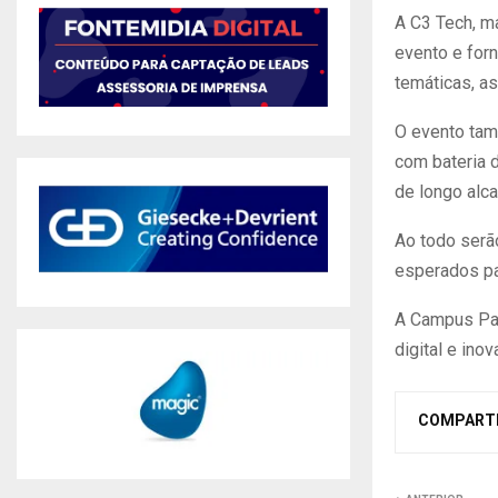
A C3 Tech, ma
evento e for
temáticas, as
O evento tam
com bateria d
de longo alca
Ao todo serão
esperados par
A Campus Part
digital e in
COMPART