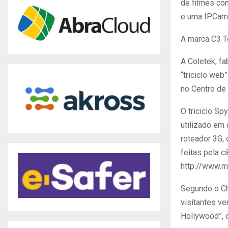
de filmes co
e uma IPCam
A marca C3 Te
A Coletek, fa
“triciclo web
no Centro de
O triciclo Sp
utilizado em
roteador 3G,
feitas pela 
http://www.m
Segundo o Ch
visitantes ve
Hollywood”, d