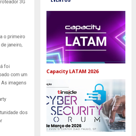
 roteador 3G
a o primeiro
de janeiro,
á foi
Capacity LATAM 2026
uipado com um
. As imagens
rty
rtunidade dos
or