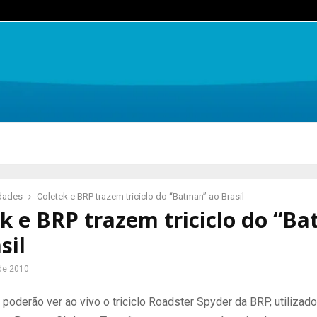
idades
Coletek e BRP trazem triciclo do “Batman” ao Brasil
k e BRP trazem triciclo do “B
sil
 de 2010
poderão ver ao vivo o triciclo Roadster Spyder da BRP, utilizad