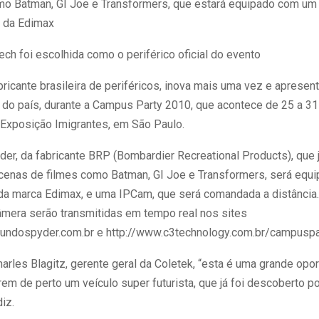
mo Batman, GI Joe e Transformers, que estará equipado com um
 da Edimax
ch foi escolhida como o periférico oficial do evento
bricante brasileira de periféricos, inova mais uma vez e apresent
” do país, durante a Campus Party 2010, que acontece de 25 a 31 
 Exposição Imigrantes, em São Paulo.
yder, da fabricante BRP (Bombardier Recreational Products), que j
 cenas de filmes como Batman, GI Joe e Transformers, será eq
 da marca Edimax, e uma IPCam, que será comandada a distância
câmera serão transmitidas em tempo real nos sites
undospyder.com.br e http://www.c3technology.com.br/campuspa
arles Blagitz, gerente geral da Coletek, “esta é uma grande opo
rem de perto um veículo super futurista, que já foi descoberto p
iz.