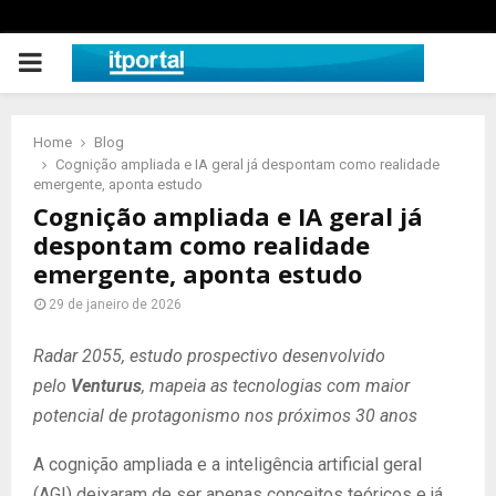
PRIMARY
MENU
Home
Blog
Cognição ampliada e IA geral já despontam como realidade
emergente, aponta estudo
Cognição ampliada e IA geral já
despontam como realidade
emergente, aponta estudo
29 de janeiro de 2026
Radar 2055, estudo prospectivo desenvolvido
pelo
Venturus
, mapeia as tecnologias com maior
potencial de protagonismo nos próximos 30 anos
A cognição ampliada e a inteligência artificial geral
(AGI) deixaram de ser apenas conceitos teóricos e já