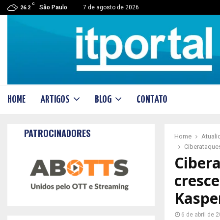
C
São Paulo
7 de agosto de 2026
26.2
HOME
ARTIGOS
BLOG
CONTATO
PATROCINADORES
Home
Atual
Ciberataque
Cibera
cresc
Kaspe
6 de abril de 