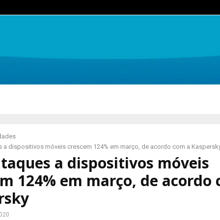
idades
s a dispositivos móveis crescem 124% em março, de acordo com a Kaspersk
taques a dispositivos móveis
em 124% em março, de acordo 
rsky
2020