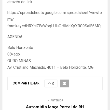
através do link:
https://spreadsheets.google.com/spreadsheet/viewfo
rm?
formkey=dHRXclZEaWpqLUluOHlMaXpXRG9SalE6MQ
AGENDA
Belo Horizonte
08/ago
OURO MINAS
Av. Cristiano Machado, 4011 – Belo Horizonte, MG
COMPARTILHAR
0
ANTERIOR
Automidia lança Portal de RH