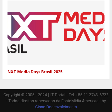
NXT Media Days Brasil 2025
Copyright © 2005 - 2024 | IT Portal - Tel: +55 11 2743-6722
- Todos direitos reservados da FonteMidia Americas | by
Cisne Desenvolvimento