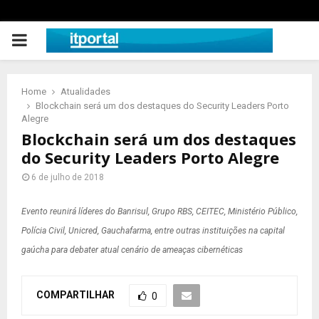
PRIMARY
MENU
Home
Atualidades
Blockchain será um dos destaques do Security Leaders Porto
Alegre
Blockchain será um dos destaques
do Security Leaders Porto Alegre
6 de julho de 2018
Evento reunirá líderes do Banrisul, Grupo RBS, CEITEC, Ministério Público,
Polícia Civil, Unicred, Gauchafarma, entre outras instituições na capital
gaúcha para debater atual cenário de ameaças cibernéticas
COMPARTILHAR
0