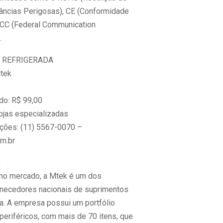
âncias Perigosas), CE (Conformidade
FCC (Federal Communication
.
 REFRIGERADA
Mtek
do: R$ 99,00
ojas especializadas
ções: (11) 5567-0070 –
m.br
k
no mercado, a Mtek é um dos
ornecedores nacionais de suprimentos
ca. A empresa possui um portfólio
periféricos, com mais de 70 itens, que