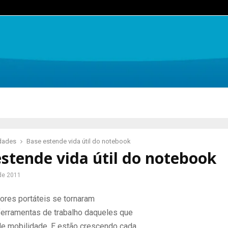
idades
Base estende vida útil do notebook
stende vida útil do notebook
 de 2011
res portáteis se tornaram
ferramentas de trabalho daqueles que
e mobilidade. E estão crescendo cada