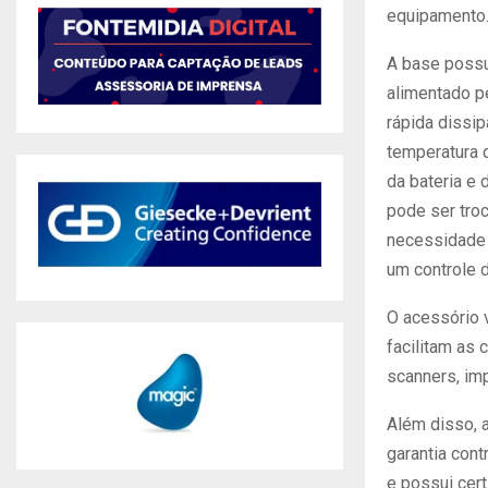
equipamento
A base possu
alimentado pe
rápida dissip
temperatura 
da bateria e
pode ser tro
necessidade 
um controle 
O acessório 
facilitam as
scanners, im
Além disso, 
garantia cont
e possui cer