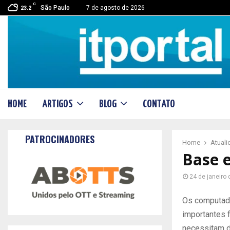
C
São Paulo
7 de agosto de 2026
23.2
HOME
ARTIGOS
BLOG
CONTATO
PATROCINADORES
Home
Atual
Base e
24 de janeiro
Os computado
importantes 
necessitam d