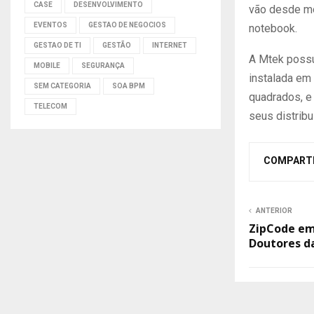
CASE
DESENVOLVIMENTO
vão desde mo
EVENTOS
GESTAO DE NEGOCIOS
notebook.
GESTAO DE TI
GESTÃO
INTERNET
A Mtek possu
MOBILE
SEGURANÇA
instalada em
SEM CATEGORIA
SOA BPM
quadrados, e
TELECOM
seus distrib
COMPART
ANTERIOR
ZipCode em
Doutores d