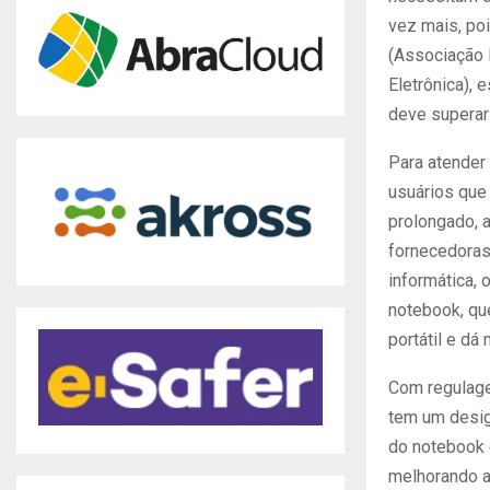
vez mais, po
(Associação B
Eletrônica),
deve superar
Para atender
usuários que 
prolongado, 
fornecedoras
informática, 
notebook, qu
portátil e dá
Com regulagem
tem um desig
do notebook 
melhorando a