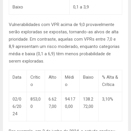
Baixo
0,1 a 3,9
Vulnerabilidades com VPR acima de 9,0 provavelmente
serão exploradas se expostas, tornando-as alvos de alta
prioridade. Em contraste, aquelas com VPRs entre 7,0 e
8,9 apresentam um risco moderado, enquanto categorias
média e baixa (0,1 a 6,9) têm menos probabilidade de
serem exploradas.
Data
Crític
Alto
Médi
Baixo
% Alta &
o
o
Crítica
02/0
853,0
6.62
94.17
138.2
3,10%
6/20
0
7,00
0,00
72,00
24