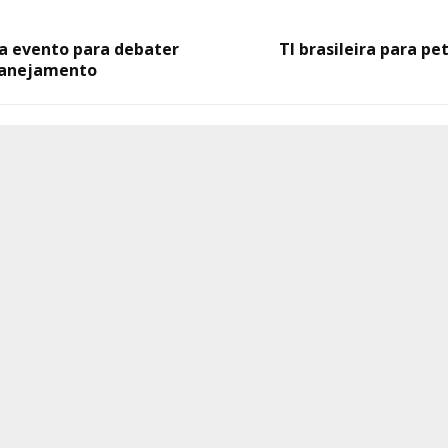
za evento para debater
TI brasileira para pe
lanejamento