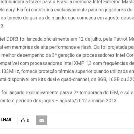
distribuidora a trazer para o Brasil a memória Intel Extreme Mas
 Memory. Ela foi construída exclusivamente para os jogadores d
es torneio de games do mundo, que começou em agosto desse a
3.
el DDR3 foi lançada oficialmente em 12 de julho, pela Patriot M
al em memórias de alta performance e flash. Ela foi projetada pa
 melhor desempenho da 3ª geração de processadores Intel Cor
ompatível com processadores Intel XMP 1,3 com frequências 
33MHz, fornece proteção térmica superior quando utilizada e
está disponível em kits dual e quad-channel, de 8GB, 16GB ou 32
 foi lançado exclusivamente para a 7º temporada do IEM, e só e
urante o período dos jogos – agosto/2012 a março 2013.
ILHAR
0