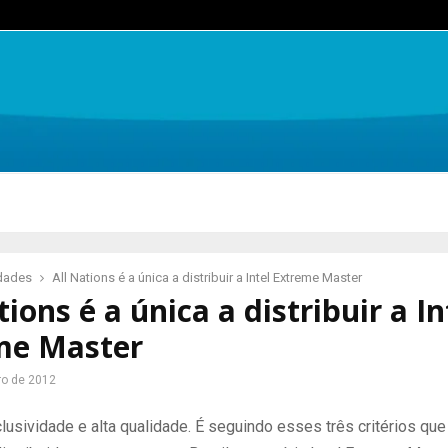
idades
All Nations é a única a distribuir a Intel Extreme Master
tions é a única a distribuir a In
me Master
ro de 2012
lusividade e alta qualidade. É seguindo esses três critérios que 