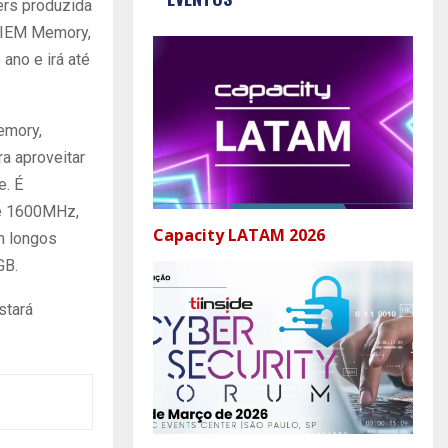
ters produzida
o IEM Memory,
no e irá até
emory,
ra aproveitar
e. É
de 1600MHz,
Capacity LATAM 2026
m longos
GB.
stará