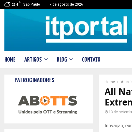
C
São Paulo
7 de agosto de 2026
22.4
HOME
ARTIGOS
BLOG
CONTATO
PATROCINADORES
Home
Atual
All Na
Extre
13 de setemb
Inovação, exc