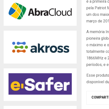
é a primeira 
pela Patriot
um dos maior
março de 201
A memória Int
pioneira glob
o máximo e o
totalmente c
1866MHz e 21
períodos, e 
Esse produto
disponível d
COMPART