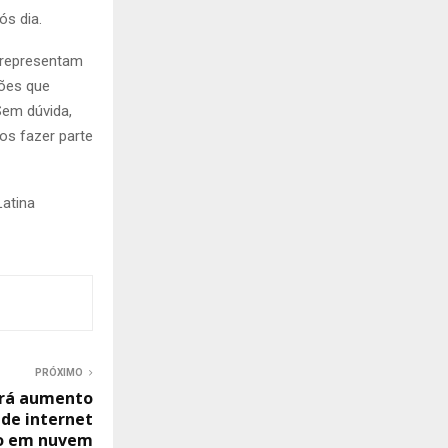
ós dia.
e representam
ções que
Sem dúvida,
os fazer parte
atina
PRÓXIMO
terá aumento
de internet
o em nuvem