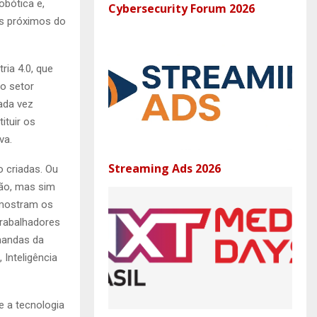
bótica e,
Cybersecurity Forum 2026
is próximos do
ria 4.0, que
o setor
ada vez
ituir os
va.
Streaming Ads 2026
 criadas. Ou
ção, mas sim
 mostram os
rabalhadores
mandas da
 Inteligência
e a tecnologia