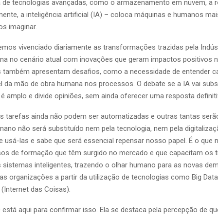
a de tecnologias avançadas, como o armazenamento em nuvem, a ro
ente, a inteligência artificial (IA) – coloca máquinas e humanos ma
s imaginar.
emos vivenciado diariamente as transformações trazidas pela Indúst
na no cenário atual com inovações que geram impactos positivos n
as também apresentam desafios, como a necessidade de entender c
l da mão de obra humana nos processos. O debate se a IA vai subst
é amplo e divide opiniões, sem ainda oferecer uma resposta definiti
as tarefas ainda não podem ser automatizadas e outras tantas serão
umano não será substituído nem pela tecnologia, nem pela digitaliza
 usá-las e sabe que será essencial repensar nosso papel. É o que
sos de formação que têm surgido no mercado e que capacitam os t
 sistemas inteligentes, trazendo o olhar humano para as novas de
s organizações a partir da utilização de tecnologias como Big Data,
T (Internet das Coisas).
0 está aqui para confirmar isso. Ela se destaca pela percepção de qu