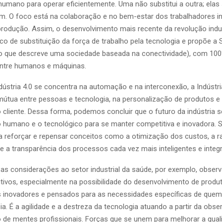
humano para operar eficientemente. Uma não substitui a outra; elas
 O foco está na colaboração e no bem-estar dos trabalhadores in
rodução. Assim, o desenvolvimento mais recente da revolução indus
sco de substituição da força de trabalho pela tecnologia e propõe a
o que descreve uma sociedade baseada na conectividade), com 10
ntre humanos e máquinas.
dústria 4.0 se concentra na automação e na interconexão, a Indústri
útua entre pessoas e tecnologia, na personalização de produtos e
 cliente. Dessa forma, podemos concluir que o futuro da indústria se
humano e o tecnológico para se manter competitiva e inovadora. 
 reforçar e repensar conceitos como a otimização dos custos, a ra
e a transparência dos processos cada vez mais inteligentes e integ
sas considerações ao setor industrial da saúde, por exemplo, obse
tivos, especialmente na possibilidade do desenvolvimento de produ
 inovadores e pensados para as necessidades específicas de quem
a. É a agilidade e a destreza da tecnologia atuando a partir da obs
de mentes profissionais. Forças que se unem para melhorar a quali