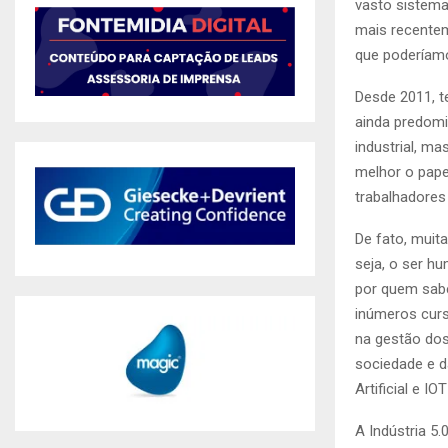
vasto sistem
mais recentem
que poderíamo
Desde 2011, t
ainda predomi
industrial, m
melhor o pape
trabalhadores 
De fato, muit
seja, o ser h
por quem sabe
inúmeros cur
na gestão dos
sociedade e da
Artificial e IO
A Indústria 5.