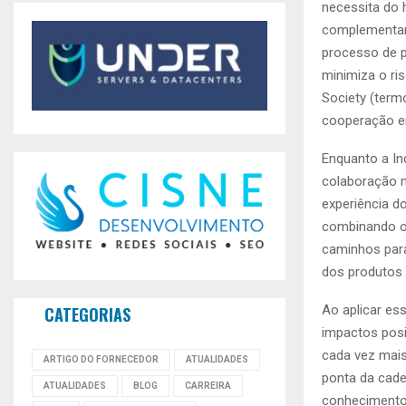
necessita do 
complementam.
processo de p
minimiza o ri
Society (term
cooperação e
Enquanto a In
colaboração m
experiência do
combinando o 
caminhos para
dos produtos 
Ao aplicar es
CATEGORIAS
impactos posi
cada vez mais
ARTIGO DO FORNECEDOR
ATUALIDADES
ponta da cadei
ATUALIDADES
BLOG
CARREIRA
conhecimento 