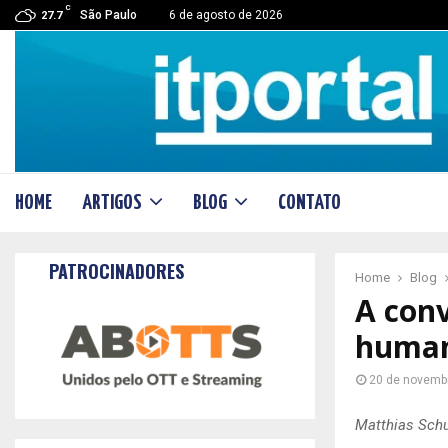
C
São Paulo
6 de agosto de 2026
27.7
HOME
ARTIGOS
BLOG
CONTATO
PATROCINADORES
Home
Blog
A conv
human
20 de novemb
Matthias Schu