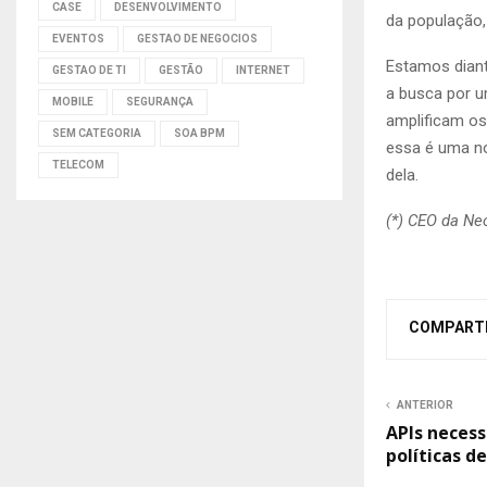
CASE
DESENVOLVIMENTO
da população,
EVENTOS
GESTAO DE NEGOCIOS
Estamos diant
GESTAO DE TI
GESTÃO
INTERNET
a busca por u
MOBILE
SEGURANÇA
amplificam os
SEM CATEGORIA
SOA BPM
essa é uma no
TELECOM
dela.
(*) CEO da Ne
COMPART
ANTERIOR
APIs neces
políticas d