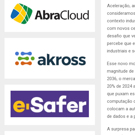
Aceleração, a
consideramos 
contexto indu
com novos cen
desafio que v
percebe que 
industriais e
Esse novo mom
magnitude de 
2036, o merca
20% de 2024 a
que puxam ess
computação qu
colocam a aut
de dados e a 
A surpresa pa