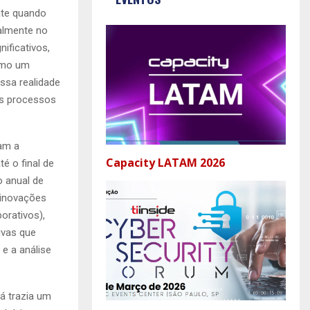
ate quando
almente no
ificativos,
como um
ssa realidade
os processos
am a
Capacity LATAM 2026
é o final de
o anual de
 inovações
orativos),
ivas que
e a análise
á trazia um