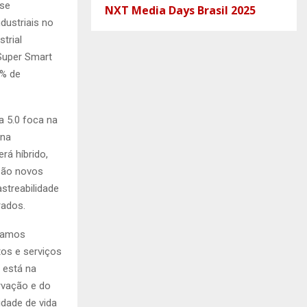
 se
NXT Media Days Brasil 2025
dustriais no
trial
 Super Smart
0% de
a 5.0 foca na
 na
rá híbrido,
São novos
streabilidade
rados.
rvamos
tos e serviços
 está na
ervação e do
dade de vida