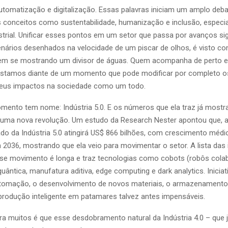
utomatização e digitalização. Essas palavras iniciam um amplo deb
conceitos como sustentabilidade, humanização e inclusão, especi
strial. Unificar esses pontos em um setor que passa por avanços sign
ários desenhados na velocidade de um piscar de olhos, é visto 
em se mostrando um divisor de águas. Quem acompanha de perto e
estamos diante de um momento que pode modificar por completo 
 seus impactos na sociedade como um todo.
ento tem nome: Indústria 5.0. E os números que ela traz já mostr
uma nova revolução. Um estudo da Research Nester apontou que, at
do da Indústria 5.0 atingirá US$ 866 bilhões, com crescimento médi
 2036, mostrando que ela veio para movimentar o setor. A lista das
e movimento é longa e traz tecnologias como cobots (robôs colab
ântica, manufatura aditiva, edge computing e dark analytics. Iniciat
omação, o desenvolvimento de novos materiais, o armazenamento 
produção inteligente em patamares talvez antes impensáveis.
ra muitos é que esse desdobramento natural da Indústria 4.0 – que j