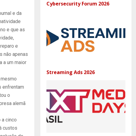
Cybersecurity Forum 2026
urnal e da
natividade
ano e que as
vidade,
reparo e
os não apenas
a a um maior
Streaming Ads 2026
ém mesmo
s enfrentam
tou o
mpresa alemã
 a cinco
á custos