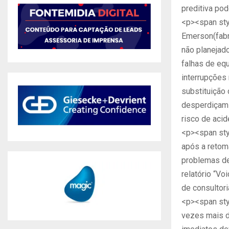
preditiva po
<p><span styl
Emerson(fabr
não planejado
falhas de eq
interrupções
substituição
desperdiçam 
risco de aci
<p><span sty
após a retom
problemas de
relatório “V
de consultor
<p><span styl
vezes mais d