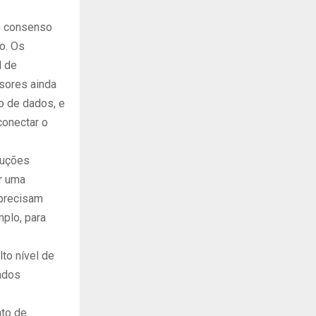
do consenso
o. Os
l de
nsores ainda
ão de dados, e
conectar o
luções
ar uma
 precisam
plo, para
to nível de
dados
nto de