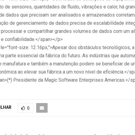
o de sensores, quantidades de fluido, vibrações e calor, há gra
de dados que precisam ser analisados e armazenados corretam
ução de gerenciamento de dados precisa de escalabilidade inte
rar, processar e compartilhar grandes volumes de dados com um al
 confiabilidade.</span></p>
le="font-size: 12.16px;">Apesar dos obstáculos tecnológicos, 
ma parte essencial da fábrica do futuro. As indústrias que autom
e manufatura e também a manutenção podem se beneficiar de 
nômica ao elevar sua fábrica a um novo nível de eficiência.</s
n>(*) Presidente da Magic Software Enterprises Americas.</
ILHAR
0