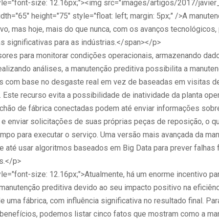
le="font-size: 12.16px;"><img src="images/artigos/2017/javier
dth="65" height="75" style="float: left; margin: 5px;" />A manuten
ovo, mas hoje, mais do que nunca, com os avanços tecnológicos, 
 significativas para as indústrias.</span></p>
res para monitorar condições operacionais, armazenando dado
ealizando análises, a manutenção preditiva possibilita a manute
 com base no desgaste real em vez de baseadas em visitas de
Este recurso evita a possibilidade de inatividade da planta oper
chão de fábrica conectadas podem até enviar informações sobr
 enviar solicitações de suas próprias peças de reposição, o q
ampo para executar o serviço. Uma versão mais avançada da ma
de até usar algoritmos baseados em Big Data para prever falhas 
s.</p>
le="font-size: 12.16px;">Atualmente, há um enorme incentivo par
manutenção preditiva devido ao seu impacto positivo na eficiênc
e uma fábrica, com influência significativa no resultado final. Pa
 benefícios, podemos listar cinco fatos que mostram como a m