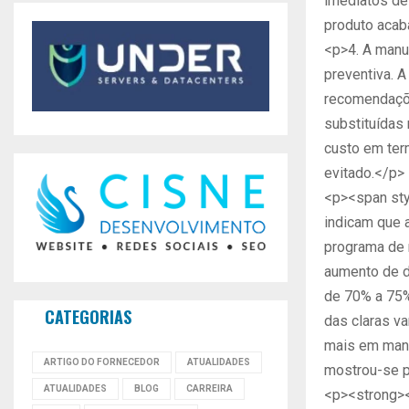
imediatos de
produto acab
<p>4. A manu
preventiva. 
recomendaçõe
substituídas
custo em ter
evitado.</p>
<p><span sty
indicam que 
programa de 
aumento de d
de 70% a 75%
CATEGORIAS
das claras va
mais em manu
ARTIGO DO FORNECEDOR
ATUALIDADES
mostrou-se p
ATUALIDADES
BLOG
CARREIRA
<p><strong><