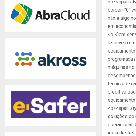
<p><span sty
border="0" wi
não é algo n
em economias
<p>Com senso
na nuvem e r
equipamentos
programadas. 
máquinas no 
desempenho e
técnico de c
preditiva po
equipamento
<p><span sty
soluções de 
operacional d
ideia destes