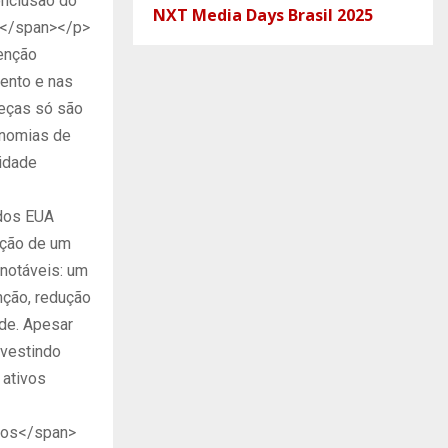
onclusão do
NXT Media Days Brasil 2025
s;</span></p>
tenção
ento e nas
peças só são
onomias de
vidade
 dos EUA
ação de um
 notáveis: um
ção, redução
de. Apesar
nvestindo
 ativos
idos</span>