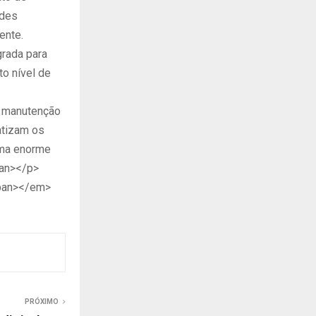
ndes
ente.
grada para
to nível de
a manutenção
atizam os
uma enorme
pan></p>
span></em>
PRÓXIMO