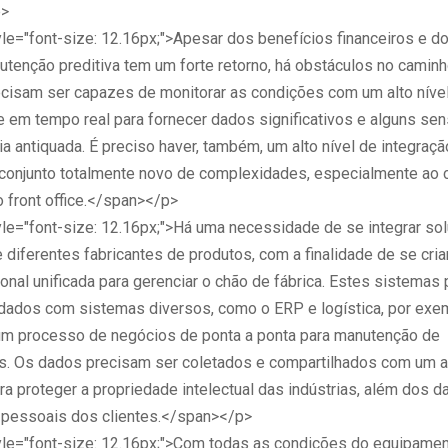
p>
le="font-size: 12.16px;">Apesar dos benefícios financeiros e 
utenção preditiva tem um forte retorno, há obstáculos no caminh
cisam ser capazes de monitorar as condições com um alto níve
e em tempo real para fornecer dados significativos e alguns se
a antiquada. É preciso haver, também, um alto nível de integraç
 conjunto totalmente novo de complexidades, especialmente ao 
o front office.</span></p>
le="font-size: 12.16px;">Há uma necessidade de se integrar so
diferentes fabricantes de produtos, com a finalidade de se cri
onal unificada para gerenciar o chão de fábrica. Estes sistemas
 dados com sistemas diversos, como o ERP e logística, por exem
um processo de negócios de ponta a ponta para manutenção de
. Os dados precisam ser coletados e compartilhados com um al
a proteger a propriedade intelectual das indústrias, além dos 
e pessoais dos clientes.</span></p>
le="font-size: 12.16px;">Com todas as condições do equipame