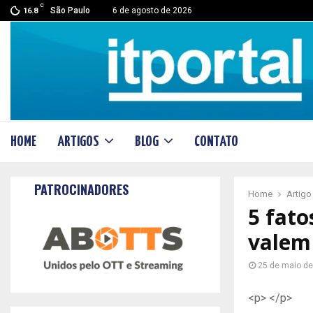
C
São Paulo
6 de agosto de 2026
16.8
HOME
ARTIGOS
BLOG
CONTATO
PATROCINADORES
Home
Artigo
5 fat
valem
25 de maio d
<p> </p>