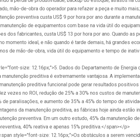
vido à perda de produtividade, backup do estoque, atrasos na c
ado, mão-de-obra do operador para refazer a peça e muito mai
tenção preventiva custa US$ 9 por hora por ano durante a manu
A manutenção de equipamentos com base na vida útil do equipam
s dos fabricantes, custa US$ 13 por hora por ano. Quando as 
 no momento ideal, e não quando é tarde demais, há grandes ec
mos de mão-de-obra, vida útil do equipamento e tempo de inati
le="font-size: 12.16px;">5. Dados do Departamento de Energia
a manutenção preditiva é extremamente vantajosa. A implement
manutenção preditiva funcional pode gerar resultados positivos
ez vezes no ROI, redução de 25% a 30% nos custos de manuten
 de paralisações, e aumento de 35% a 45% do tempo de ativida
ntagens da manutenção preditiva, as fábricas hoje ainda estão i
tenção preventiva. Em um outro estudo, 45% da manutenção de
reventiva, 40% reativa e apenas 15% preditiva.</span></p>
span style="font-size: 12.16px;">Os obstáculos a serem venc