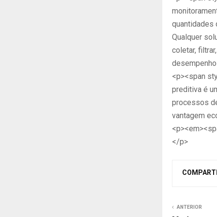
monitorament
quantidades 
Qualquer sol
coletar, filt
desempenho e
<p><span sty
preditiva é u
processos d
vantagem eco
<p><em><spa
</p>
COMPART
ANTERIOR