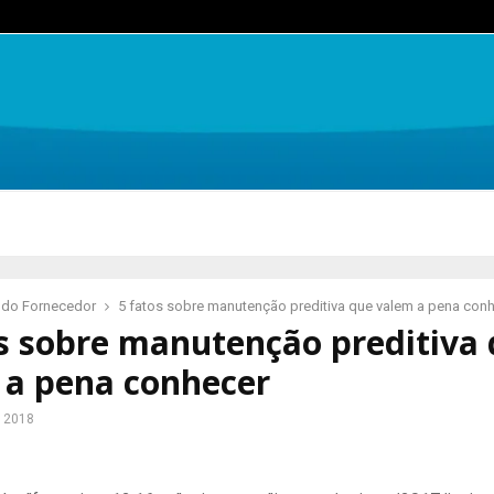
 do Fornecedor
5 fatos sobre manutenção preditiva que valem a pena con
os sobre manutenção preditiva
 a pena conhecer
e 2018