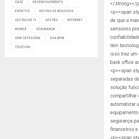
CASE
DESENVOLVIMENTO
</strong></
<p><span sty
EVENTOS
GESTAO DE NEGOCIOS
de que a man
GESTAO DE TI
GESTÃO
INTERNET
sensores pre
MOBILE
SEGURANÇA
confiabilidad
SEM CATEGORIA
SOA BPM
têm tecnologi
TELECOM
isso traz um
back office a
<p><span sty
separadas de 
solução funci
compartilhar
automatizar 
equipamentos
segurança par
financeiros 
<p><span sty