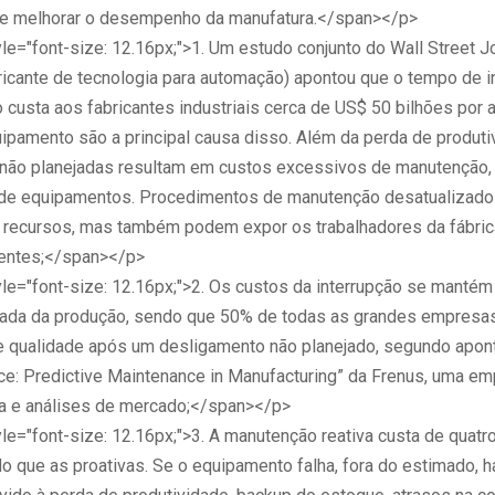
de melhorar o desempenho da manufatura.</span></p>
e="font-size: 12.16px;">1. Um estudo conjunto do Wall Street Jo
icante de tecnologia para automação) apontou que o tempo de i
 custa aos fabricantes industriais cerca de US$ 50 bilhões por 
uipamento são a principal causa disso. Além da perda de produti
 não planejadas resultam em custos excessivos de manutenção, 
 de equipamentos. Procedimentos de manutenção desatualizad
recursos, mas também podem expor os trabalhadores da fábric
dentes;</span></p>
le="font-size: 12.16px;">2. Os custos da interrupção se mant
ada da produção, sendo que 50% de todas as grandes empresa
 qualidade após um desligamento não planejado, segundo apon
oice: Predictive Maintenance in Manufacturing” da Frenus, uma e
ia e análises de mercado;</span></p>
e="font-size: 12.16px;">3. A manutenção reativa custa de quatro
o que as proativas. Se o equipamento falha, fora do estimado, h