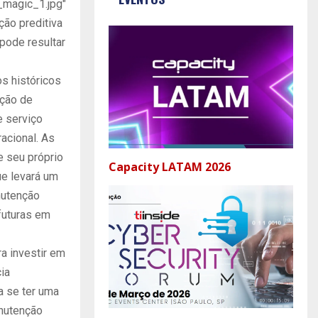
_magic_1.jpg"
ção preditiva
pode resultar
s históricos
nção de
 serviço
acional. As
e seu próprio
Capacity LATAM 2026
ue levará um
nutenção
futuras em
a investir em
ia
ra se ter uma
anutenção