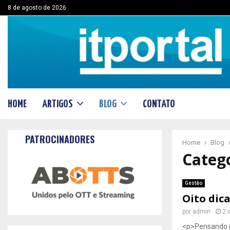
8 de agosto de 2026
HOME
ARTIGOS
BLOG
CONTATO
PATROCINADORES
Home
Blog
Catego
Gestão
Oito dic
por
admin
2 
<p>Pensando n