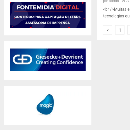
por
admin
27
<br />Muitas 
tecnologias qu
Naveg
1
por
posts