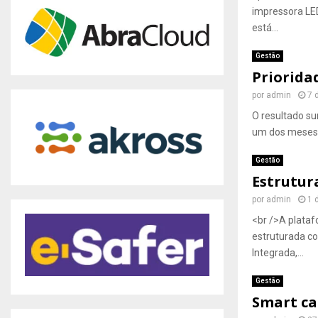
impressora LE
está...
Gestão
Prioridad
por
admin
7 
O resultado s
um dos meses m
Gestão
Estrutur
por
admin
1 
<br />A plataf
estruturada co
Integrada,...
Gestão
Smart ca