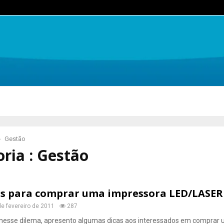
Gestão
ria : Gestão
as para comprar uma impressora LED/LASER
de fevereiro de 2011
287
esse dilema, apresento algumas dicas aos interessados em comprar