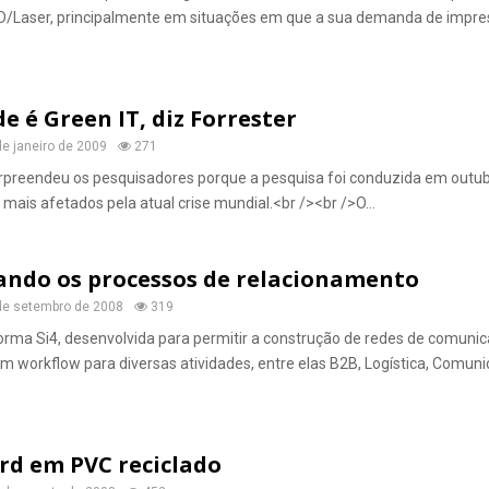
D/Laser, principalmente em situações em que a sua demanda de impr
e é Green IT, diz Forrester
de janeiro de 2009
271
urpreendeu os pesquisadores porque a pesquisa foi conduzida em outub
ais afetados pela atual crise mundial.<br /><br />O...
ando os processos de relacionamento
de setembro de 2008
319
orma Si4, desenvolvida para permitir a construção de redes de comuni
m workflow para diversas atividades, entre elas B2B, Logística, Comun
rd em PVC reciclado