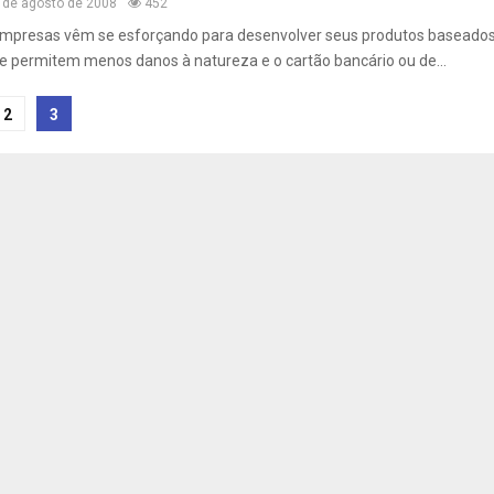
 de agosto de 2008
452
empresas vêm se esforçando para desenvolver seus produtos baseado
e permitem menos danos à natureza e o cartão bancário ou de...
ação
2
3